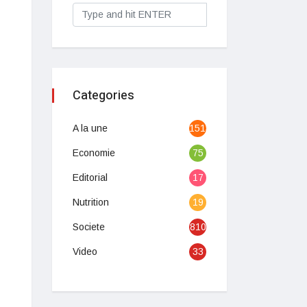
Categories
A la une
1513
Economie
75
Editorial
17
Nutrition
19
Societe
810
Video
33