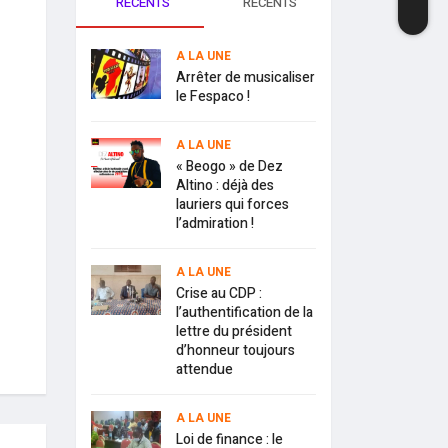
RECENTS
RECENTS
A LA UNE
Arrêter de musicaliser
le Fespaco !
A LA UNE
« Beogo » de Dez
Altino : déjà des
lauriers qui forces
l’admiration !
A LA UNE
Crise au CDP :
l’authentification de la
lettre du président
d’honneur toujours
attendue
A LA UNE
Loi de finance : le