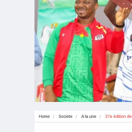
Home
Societe
A la une
37e édition d