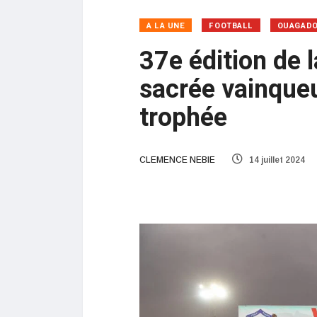
A LA UNE
FOOTBALL
OUAGAD
37e édition de 
sacrée vainqueu
trophée
CLEMENCE NEBIE
14 juillet 2024