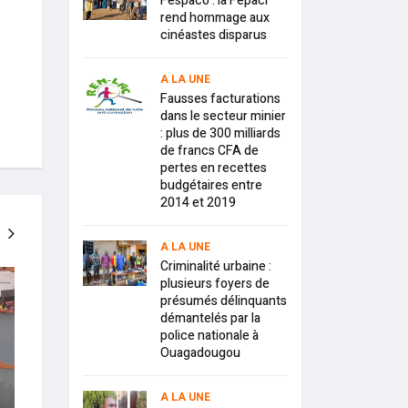
Fespaco : la Fepaci
rend hommage aux
cinéastes disparus
A LA UNE
Fausses facturations
dans le secteur minier
: plus de 300 milliards
de francs CFA de
pertes en recettes
budgétaires entre
2014 et 2019
A LA UNE
Criminalité urbaine :
A LA UNE
A LA UNE
plusieurs foyers de
présumés délinquants
démantelés par la
police nationale à
Ouagadougou
A LA UNE