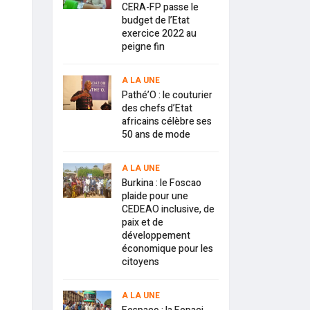
CERA-FP passe le
budget de l’Etat
exercice 2022 au
peigne fin
A LA UNE
Pathé’O : le couturier
des chefs d’Etat
africains célèbre ses
50 ans de mode
A LA UNE
Burkina : le Foscao
plaide pour une
CEDEAO inclusive, de
paix et de
développement
économique pour les
citoyens
A LA UNE