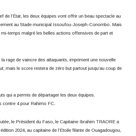
f de l’État, les deux équipes vont offrir un beau spectacle au
placement au Stade municipal Issoufou-Joseph-Conombo. Mais
la mi-temps malgré les belles actions offensives de part et
c la rage de vaincre des attaquants, impriment une nouvelle
out; mais le score restera de zéro but partout jusqu’au coup de
buts qui a permis de départager les deux équipes.
sis contre 4 pour Rahimo FC.
putée, le Président du Faso, le Capitaine Ibrahim TRAORE a
édition 2024, au capitaine de l’Etoile filante de Ouagadougou,