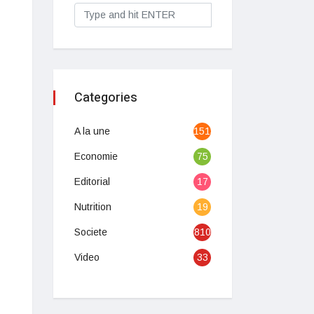
Categories
A la une
1513
Economie
75
Editorial
17
Nutrition
19
Societe
810
Video
33