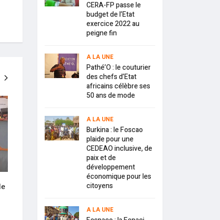
CERA-FP passe le
budget de l’Etat
exercice 2022 au
peigne fin
A LA UNE
Pathé’O : le couturier
des chefs d’Etat
africains célèbre ses
50 ans de mode
A LA UNE
A LA UNE
A LA UNE
Burkina : le Foscao
plaide pour une
CEDEAO inclusive, de
paix et de
développement
économique pour les
citoyens
le
Education : liste des élèves du
Coach Issa Deme : «
secondaire bénéficiaires de la
prétend tout connai
bourse scolaire
qu’un ignorant »
A LA UNE
24 mars 2021
15 février 2021