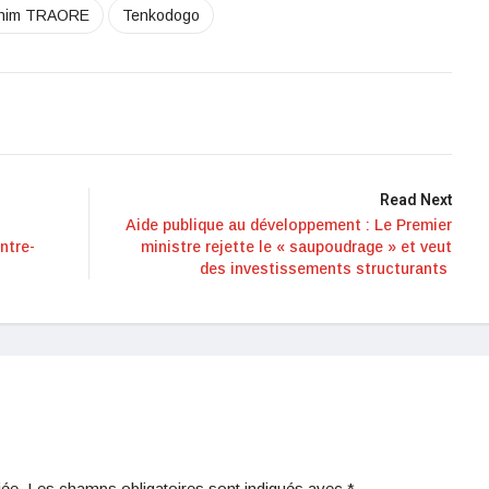
rahim TRAORE
Tenkodogo
Read Next
Aide publique au développement : Le Premier
ntre-
ministre rejette le « saupoudrage » et veut
des investissements structurants
iée.
Les champs obligatoires sont indiqués avec
*