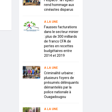
Fespaco : la Fepaci
rend hommage aux
cinéastes disparus
A LA UNE
Fausses facturations
dans le secteur minier
: plus de 300 milliards
de francs CFA de
pertes en recettes
budgétaires entre
2014 et 2019
A LA UNE
Criminalité urbaine :
plusieurs foyers de
présumés délinquants
démantelés par la
police nationale à
Ouagadougou
A LA UNE