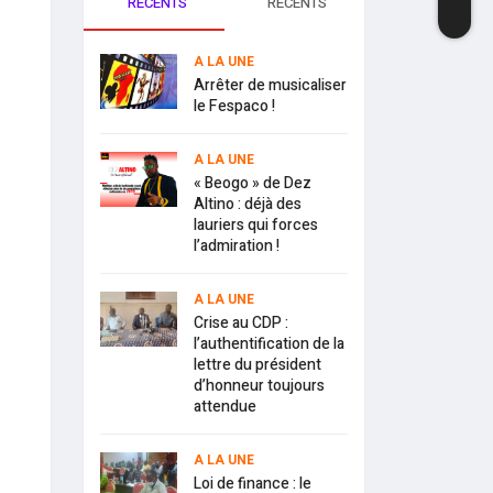
RECENTS
RECENTS
A LA UNE
Arrêter de musicaliser
le Fespaco !
A LA UNE
« Beogo » de Dez
Altino : déjà des
lauriers qui forces
l’admiration !
A LA UNE
Crise au CDP :
l’authentification de la
lettre du président
d’honneur toujours
attendue
A LA UNE
Loi de finance : le