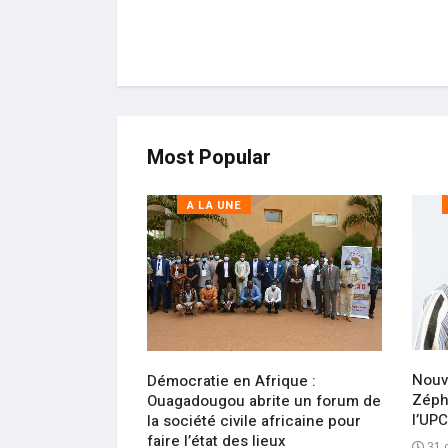
Most Popular
A LA UNE
message de
Nouv
Démocratie en Afrique :
édraogo,
Zéphi
Ouagadougou abrite un forum de
ADF/RDA
l’UPC
la société civile africaine pour
faire l’état des lieux
31 