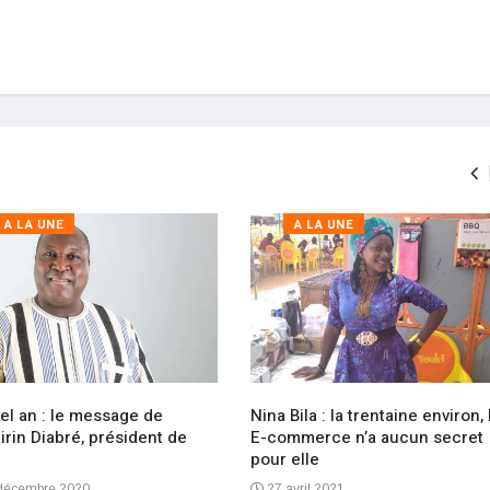
A LA UNE
A LA UNE
el an : le message de
Nina Bila : la trentaine environ, 
rin Diabré, président de
E-commerce n’a aucun secret
pour elle
décembre 2020
27 avril 2021