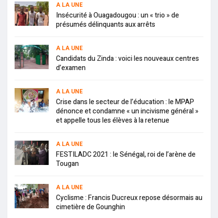
A LA UNE
Insécurité à Ouagadougou : un « trio » de
présumés délinquants aux arrêts
A LA UNE
Candidats du Zinda : voici les nouveaux centres
d’examen
A LA UNE
Crise dans le secteur de l’éducation : le MPAP
dénonce et condamne « un incivisme général »
et appelle tous les élèves à la retenue
A LA UNE
FESTILADC 2021 : le Sénégal, roi de l’arène de
Tougan
A LA UNE
Cyclisme : Francis Ducreux repose désormais au
cimetière de Gounghin