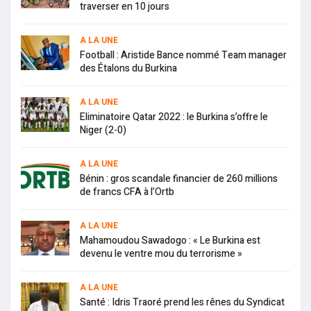
traverser en 10 jours
A LA UNE
Football : Aristide Bance nommé Team manager
des Étalons du Burkina
A LA UNE
Eliminatoire Qatar 2022 : le Burkina s’offre le
Niger (2-0)
A LA UNE
Bénin : gros scandale financier de 260 millions
de francs CFA à l’Ortb
A LA UNE
Mahamoudou Sawadogo : « Le Burkina est
devenu le ventre mou du terrorisme »
A LA UNE
Santé : Idris Traoré prend les rênes du Syndicat