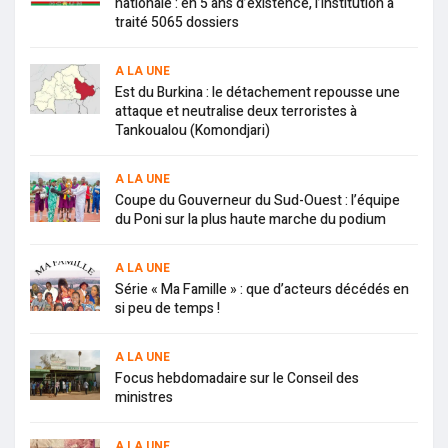
nationale : en 5 ans d’existence, l’institution a
traité 5065 dossiers
A LA UNE
Est du Burkina : le détachement repousse une
attaque et neutralise deux terroristes à
Tankoualou (Komondjari)
A LA UNE
Coupe du Gouverneur du Sud-Ouest : l’équipe
du Poni sur la plus haute marche du podium
A LA UNE
Série « Ma Famille » : que d’acteurs décédés en
si peu de temps !
A LA UNE
Focus hebdomadaire sur le Conseil des
ministres
A LA UNE