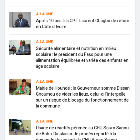
A LA UNE
Après 10 ans à la CPI : Laurent Gbagbo de retour
en Côte d’Ivoire
A LA UNE
Sécurité alimentaire et nutrition en milieu
scolaire : le président du Faso pour une
alimentation équilibrée et variée des enfants en
âge scolaire
A LA UNE
Mairie de Houndé : le Gouverneur somme Dissan
Gnoumou de vider les lieux, celui-ci l’interpelle
sur un risque de blocage du fonctionnement de
la commune
A LA UNE
Usage de réactifs périmée au CHU Souro Sanou
de Bobo-Dioulasso : le procès reporté à la
demande du conseil du CHU Souro Sanon