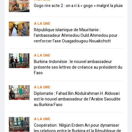
Gogo rire acte 2 : on a ri à « gogo » malgré la pluie
A LA UNE
République islamique de Mauritanie :
l’ambassadeur Ahmedou Ould Ahmedou pour
renforcer l’axe Ouagadougou-Nouakchott
A LA UNE
Burkina-Indonésie : le nouvel ambassadeur
présente ses lettres de créance au président du
Faso
A LA UNE
Diplomatie : Fahad Bin Abdulrahman H. Aldosari
est le nouvel ambassadeur de l’Arabie Saoudite
au Burkina Faso
A LA UNE
Coopération : Nilgün Erdem Ari pour dynamiser
les relations entre le Burkina et la République de