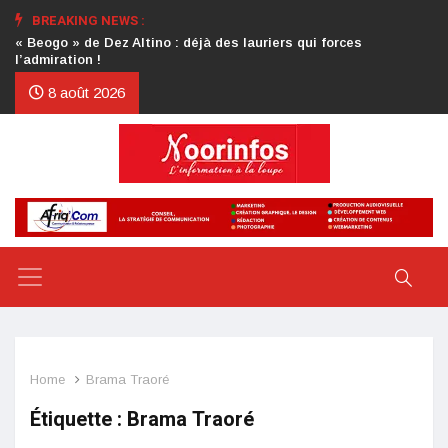
BREAKING NEWS :
Crise au CDP : l’authentification de la lettre du président
d’honneur toujours attendue
8 août 2026
Home
Brama Traoré
Étiquette :
Brama Traoré