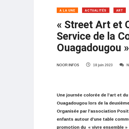
A LA UNE
ACTUALITÉS
ART
« Street Art et 
Service de la C
Ouagadougou 
NOOR INFOS
18 juin 2023
N
Une journée colorée de l’art et du
Ouagadougou lors de la deuxième é
Organisée par l’association Posi
enfants autour d’une table commu
promotion du « vivre ensemble »