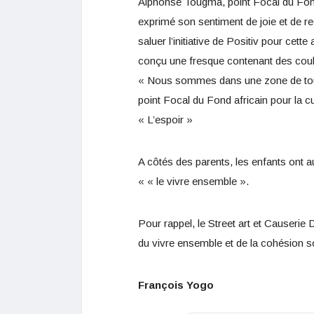
Alphonse Tougma, point Focal du Fond af
exprimé son sentiment de joie et de r
saluer l’initiative de Positiv pour cett
conçu une fresque contenant des coule
« Nous sommes dans une zone de tourb
point Focal du Fond africain pour la cu
« L’espoir »
A côtés des parents, les enfants ont 
« « le vivre ensemble ».
Pour rappel, le Street art et Causerie 
du vivre ensemble et de la cohésion s
François
Yogo