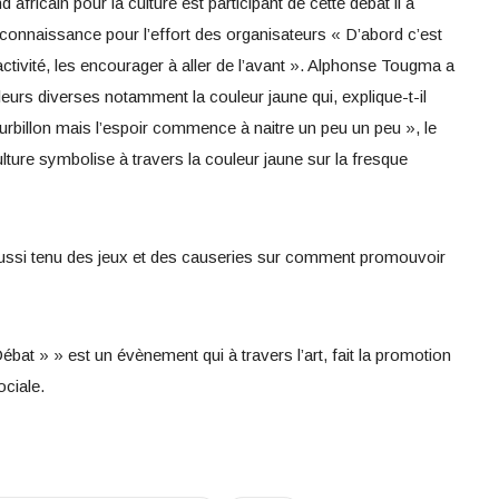
ricain pour la culture est participant de cette débat il a
econnaissance pour l’effort des organisateurs « D’abord c’est
e activité, les encourager à aller de l’avant ». Alphonse Tougma a
urs diverses notamment la couleur jaune qui, explique-t-il
illon mais l’espoir commence à naitre un peu un peu », le
lture symbolise à travers la couleur jaune sur la fresque
aussi tenu des jeux et des causeries sur comment promouvoir
Débat » » est un évènement qui à travers l’art, fait la promotion
ociale.