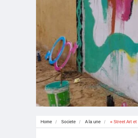
Home
Societe
A la une
« Street Art e