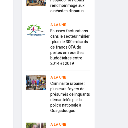
Fespaco : la Fepaci
rend hommage aux
cinéastes disparus
A LA UNE
Fausses facturations
dans le secteur minier
: plus de 300 milliards
de francs CFA de
pertes en recettes
budgétaires entre
2014 et 2019
A LA UNE
Criminalité urbaine :
plusieurs foyers de
présumés délinquants
démantelés par la
police nationale à
Ouagadougou
A LA UNE