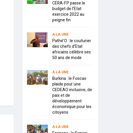
CERA-FP passe le
budget de l’Etat
exercice 2022 au
peigne fin
A LA UNE
Pathé’O : le couturier
des chefs d’Etat
africains célèbre ses
50 ans de mode
A LA UNE
Burkina : le Foscao
plaide pour une
CEDEAO inclusive, de
paix et de
développement
économique pour les
citoyens
A LA UNE