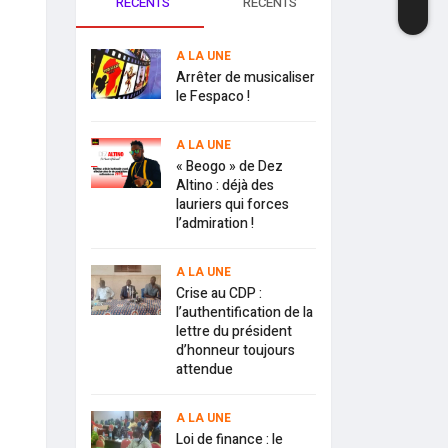
RECENTS
RECENTS
A LA UNE
Arrêter de musicaliser
le Fespaco !
A LA UNE
« Beogo » de Dez
Altino : déjà des
lauriers qui forces
l’admiration !
A LA UNE
Crise au CDP :
l’authentification de la
lettre du président
d’honneur toujours
attendue
A LA UNE
Loi de finance : le