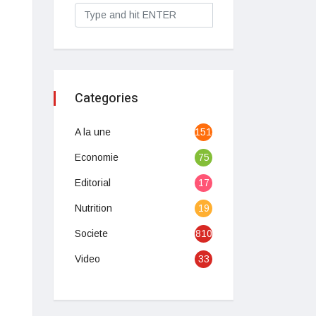
Categories
A la une
1513
Economie
75
Editorial
17
Nutrition
19
Societe
810
Video
33