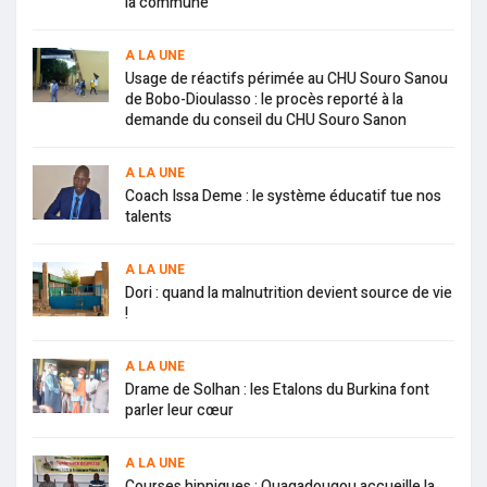
la commune
A LA UNE
Usage de réactifs périmée au CHU Souro Sanou
de Bobo-Dioulasso : le procès reporté à la
demande du conseil du CHU Souro Sanon
A LA UNE
Coach Issa Deme : le système éducatif tue nos
talents
A LA UNE
Dori : quand la malnutrition devient source de vie
!
A LA UNE
Drame de Solhan : les Etalons du Burkina font
parler leur cœur
A LA UNE
Courses hippiques : Ouagadougou accueille la