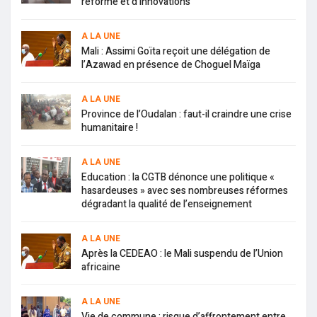
réforme et d’innovations
A LA UNE
Mali : Assimi Goïta reçoit une délégation de
l’Azawad en présence de Choguel Maïga
A LA UNE
Province de l’Oudalan : faut-il craindre une crise
humanitaire !
A LA UNE
Education : la CGTB dénonce une politique «
hasardeuses » avec ses nombreuses réformes
dégradant la qualité de l’enseignement
A LA UNE
Après la CEDEAO : le Mali suspendu de l’Union
africaine
A LA UNE
Vie de commune : risque d’affrontement entre