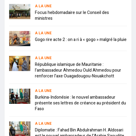
A LA UNE
Focus hebdomadaire sur le Conseil des
ministres
A LA UNE
Gogo rire acte 2 : on a ri à « gogo » malgré la pluie
A LA UNE
République islamique de Mauritanie :
l’ambassadeur Ahmedou Ould Ahmedou pour
renforcer l’axe Ouagadougou-Nouakchott
A LA UNE
Burkina-Indonésie : le nouvel ambassadeur
présente ses lettres de créance au président du
Faso
A LA UNE
Diplomatie : Fahad Bin Abdulrahman H. Aldosari
est le nouvel ambassadeur de l’Arabie Saoudite