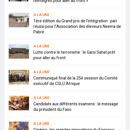
réintégrés pour aller au front »
A LA UNE
1ère édition du Grand prix de l’intégration : pari
réussi pour l’Association des éleveurs Neema de
Pabré
A LA UNE
Lutte contre le terrorisme : le Garsi Sahel prêt
pour aller au front
A LA UNE
Communiqué final de la 25è session du Comité
exécutif de CGLU Afrique
A LA UNE
Candidats aux différents examens : le message
du président du Faso
A LA UNE
Cinéma : les grandes innovations du Fespaco