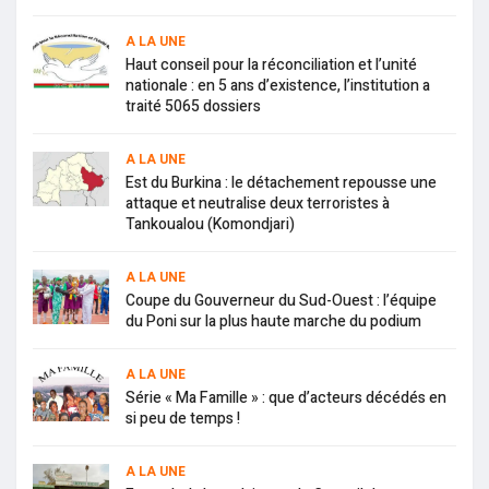
A LA UNE
Haut conseil pour la réconciliation et l’unité
nationale : en 5 ans d’existence, l’institution a
traité 5065 dossiers
A LA UNE
Est du Burkina : le détachement repousse une
attaque et neutralise deux terroristes à
Tankoualou (Komondjari)
A LA UNE
Coupe du Gouverneur du Sud-Ouest : l’équipe
du Poni sur la plus haute marche du podium
A LA UNE
Série « Ma Famille » : que d’acteurs décédés en
si peu de temps !
A LA UNE