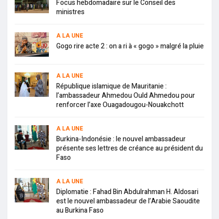
Focus hebdomadaire sur le Conseil des
ministres
A LA UNE
Gogo rire acte 2 : on a ri à « gogo » malgré la pluie
A LA UNE
République islamique de Mauritanie :
l’ambassadeur Ahmedou Ould Ahmedou pour
renforcer l’axe Ouagadougou-Nouakchott
A LA UNE
Burkina-Indonésie : le nouvel ambassadeur
présente ses lettres de créance au président du
Faso
A LA UNE
Diplomatie : Fahad Bin Abdulrahman H. Aldosari
est le nouvel ambassadeur de l’Arabie Saoudite
au Burkina Faso