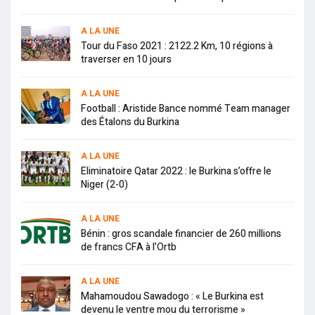
A LA UNE
Tour du Faso 2021 : 2122.2 Km, 10 régions à
traverser en 10 jours
A LA UNE
Football : Aristide Bance nommé Team manager
des Étalons du Burkina
A LA UNE
Eliminatoire Qatar 2022 : le Burkina s’offre le
Niger (2-0)
A LA UNE
Bénin : gros scandale financier de 260 millions
de francs CFA à l’Ortb
A LA UNE
Mahamoudou Sawadogo : « Le Burkina est
devenu le ventre mou du terrorisme »