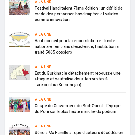
A LA UNE
Festival Handi talent 7ème édition : un défilé de
mode des personnes handicapées et valides
comme innovation
A LA UNE
Haut conseil pour la réconciliation et l’unité
nationale : en 5 ans d’existence, l’institution a
traité 5065 dossiers
A LA UNE
Est du Burkina : le détachement repousse une
attaque et neutralise deux terroristes à
Tankoualou (Komondjari)
A LA UNE
Coupe du Gouverneur du Sud-Ouest : l’équipe
du Poni sur la plus haute marche du podium
A LA UNE
Série « Ma Famille » : que d’acteurs décédés en