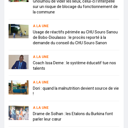
Gnoumou de vider les lieux, celui-ci l’interpelle
sur un risque de blocage du fonctionnement de
la commune
A LA UNE
Usage de réactifs périmée au CHU Souro Sanou
de Bobo-Dioulasso : le procès reporté à la
demande du conseil du CHU Souro Sanon
A LA UNE
Coach Issa Deme : le système éducatif tue nos
talents
A LA UNE
Dori : quand la malnutrition devient source de vie
!
A LA UNE
Drame de Solhan : les Etalons du Burkina font
parler leur cœur