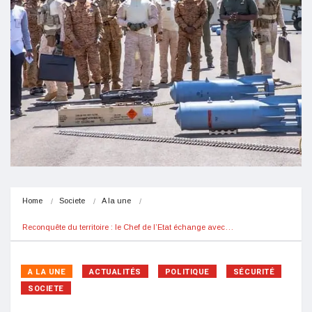
Home
Societe
A la une
Reconquête du territoire : le Chef de l’Etat échange avec…
A LA UNE
ACTUALITÉS
POLITIQUE
SÉCURITÉ
SOCIETE