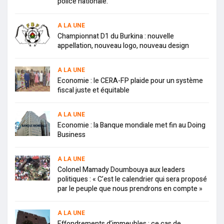
police nationale.
A LA UNE
Championnat D1 du Burkina : nouvelle
appellation, nouveau logo, nouveau design
A LA UNE
Economie : le CERA-FP plaide pour un système
fiscal juste et équitable
A LA UNE
Economie : la Banque mondiale met fin au Doing
Business
A LA UNE
Colonel Mamady Doumbouya aux leaders
politiques : « C’est le calendrier qui sera proposé
par le peuple que nous prendrons en compte »
A LA UNE
Effondrements d’immeubles : ce cas de