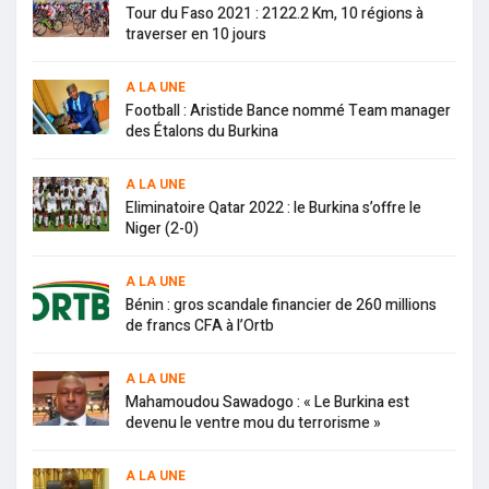
Tour du Faso 2021 : 2122.2 Km, 10 régions à
traverser en 10 jours
A LA UNE
Football : Aristide Bance nommé Team manager
des Étalons du Burkina
A LA UNE
Eliminatoire Qatar 2022 : le Burkina s’offre le
Niger (2-0)
A LA UNE
Bénin : gros scandale financier de 260 millions
de francs CFA à l’Ortb
A LA UNE
Mahamoudou Sawadogo : « Le Burkina est
devenu le ventre mou du terrorisme »
A LA UNE