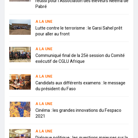
réussi pour l’Association des éleveurs Neema de
Pabré
A LA UNE
Lutte contre le terrorisme : le Garsi Sahel prêt
pour aller au front
A LA UNE
Communiqué final de la 25è session du Comité
exécutif de CGLU Afrique
A LA UNE
Candidats aux différents examens : le message
du président du Faso
A LA UNE
Cinéma : les grandes innovations du Fespaco
2021
A LA UNE
Dialogue politique : les questions majeures sur la