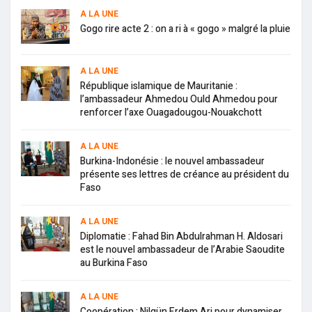
A LA UNE
Gogo rire acte 2 : on a ri à « gogo » malgré la pluie
A LA UNE
République islamique de Mauritanie :
l’ambassadeur Ahmedou Ould Ahmedou pour
renforcer l’axe Ouagadougou-Nouakchott
A LA UNE
Burkina-Indonésie : le nouvel ambassadeur
présente ses lettres de créance au président du
Faso
A LA UNE
Diplomatie : Fahad Bin Abdulrahman H. Aldosari
est le nouvel ambassadeur de l’Arabie Saoudite
au Burkina Faso
A LA UNE
Coopération : Nilgün Erdem Ari pour dynamiser