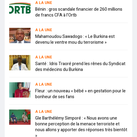
A LA UNE
Bénin : gros scandale financier de 260 millions
de francs CFA à l’Ortb
A LA UNE
Mahamoudou Sawadogo : « Le Burkina est
devenu le ventre mou du terrorisme »
A LA UNE
Santé : Idris Traoré prend les rênes du Syndicat
des médecins du Burkina
A LA UNE
Fleur : un nouveau « bébé » en gestation pour le
bonheur de ses fans
A LA UNE
Gle Barthélémy Simporé : « Nous avons une
bonne perception de la menace terroriste et
nous allons y apporter des réponses très bientôt
»