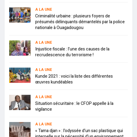
A LA UNE
Criminalité urbaine : plusieurs foyers de
présumés délinquants démantelés par la police
nationale à Ouagadougou
A LA UNE
Injustice fiscale : l’une des causes de la
recrudescence du terrorisme !
A LA UNE
Kunde 2021 : voici la liste des différentes
œuvres kundéables
A LA UNE
Situation sécuritaire : le CFOP appelle à la
vigilance
A LA UNE
« Tama djan » : l’odyssée d’un sac plastique qui
interpelle sur la nécessité d’un environnement