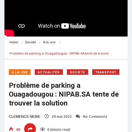
Home
Societe
A la une
Problème de parking a Ouagadougou : NIPAB.SA tente de trouver…
A LA UNE
ACTUALITÉS
SOCIETE
TRANSPORT
Problème de parking a
Ouagadougou : NIPAB.SA tente de
trouver la solution
CLEMENCE NEBIE
29 mai 2022
No Comments
49
4 minute read