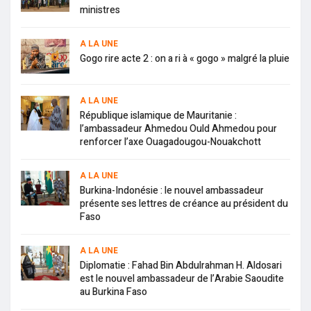
ministres
A LA UNE
Gogo rire acte 2 : on a ri à « gogo » malgré la pluie
A LA UNE
République islamique de Mauritanie :
l’ambassadeur Ahmedou Ould Ahmedou pour
renforcer l’axe Ouagadougou-Nouakchott
A LA UNE
Burkina-Indonésie : le nouvel ambassadeur
présente ses lettres de créance au président du
Faso
A LA UNE
Diplomatie : Fahad Bin Abdulrahman H. Aldosari
est le nouvel ambassadeur de l’Arabie Saoudite
au Burkina Faso