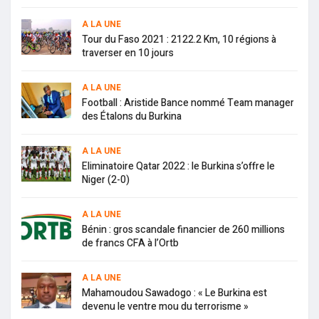
A LA UNE
Tour du Faso 2021 : 2122.2 Km, 10 régions à
traverser en 10 jours
A LA UNE
Football : Aristide Bance nommé Team manager
des Étalons du Burkina
A LA UNE
Eliminatoire Qatar 2022 : le Burkina s’offre le
Niger (2-0)
A LA UNE
Bénin : gros scandale financier de 260 millions
de francs CFA à l’Ortb
A LA UNE
Mahamoudou Sawadogo : « Le Burkina est
devenu le ventre mou du terrorisme »