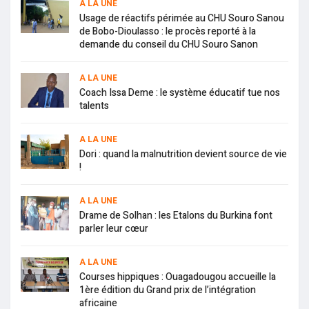
A LA UNE
Usage de réactifs périmée au CHU Souro Sanou
de Bobo-Dioulasso : le procès reporté à la
demande du conseil du CHU Souro Sanon
A LA UNE
Coach Issa Deme : le système éducatif tue nos
talents
A LA UNE
Dori : quand la malnutrition devient source de vie
!
A LA UNE
Drame de Solhan : les Etalons du Burkina font
parler leur cœur
A LA UNE
Courses hippiques : Ouagadougou accueille la
1ère édition du Grand prix de l’intégration
africaine