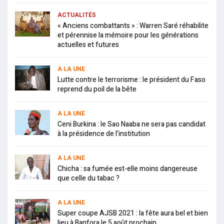
ACTUALITÉS
« Anciens combattants » : Warren Saré réhabilite
et pérennise la mémoire pour les générations
actuelles et futures
A LA UNE
Lutte contre le terrorisme : le président du Faso
reprend du poil de la bête
A LA UNE
Ceni Burkina : le Sao Naaba ne sera pas candidat
à la présidence de l’institution
A LA UNE
Chicha : sa fumée est-elle moins dangereuse
que celle du tabac ?
A LA UNE
Super coupe AJSB 2021 : la fête aura bel et bien
lieu à Banfora le 5 août prochain