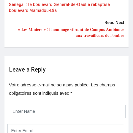
Sénégal : le boulevard Général-de-Gaulle rebaptisé
boulevard Mamadou-Dia
Read Next
« 𝐋𝐞𝐬 𝐌𝐢𝐧𝐢𝐞𝐫𝐬 » : 𝐥’𝐡𝐨𝐦𝐦𝐚𝐠𝐞 𝐯𝐢𝐛𝐫𝐚𝐧𝐭 𝐝𝐞 𝐂𝐚𝐦𝐩𝐮𝐬 𝐀𝐦𝐛𝐢𝐚𝐧𝐜𝐞
𝐚𝐮𝐱 𝐭𝐫𝐚𝐯𝐚𝐢𝐥𝐥𝐞𝐮𝐫𝐬 𝐝𝐞 𝐥’𝐨𝐦𝐛𝐫𝐞
Leave a Reply
Votre adresse e-mail ne sera pas publiée.
Les champs
obligatoires sont indiqués avec
*