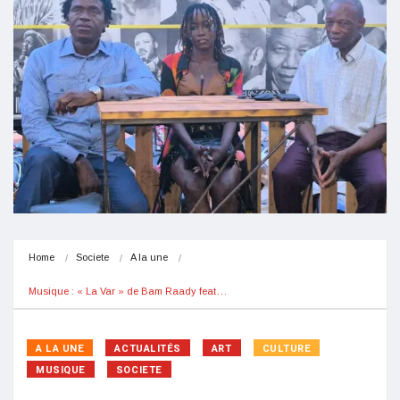
Home
Societe
A la une
Musique : « La Var » de Bam Raady feat…
A LA UNE
ACTUALITÉS
ART
CULTURE
MUSIQUE
SOCIETE