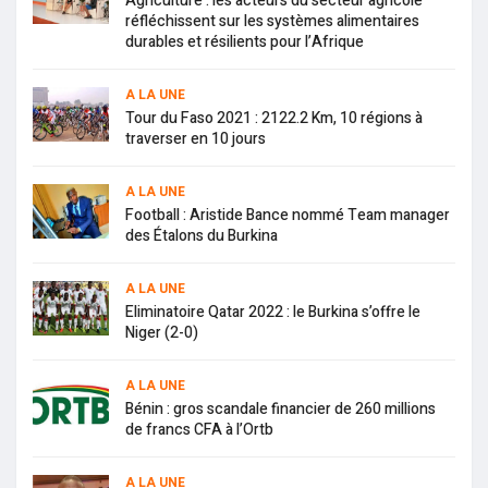
Agriculture : les acteurs du secteur agricole
réfléchissent sur les systèmes alimentaires
durables et résilients pour l’Afrique
A LA UNE
Tour du Faso 2021 : 2122.2 Km, 10 régions à
traverser en 10 jours
A LA UNE
Football : Aristide Bance nommé Team manager
des Étalons du Burkina
A LA UNE
Eliminatoire Qatar 2022 : le Burkina s’offre le
Niger (2-0)
A LA UNE
Bénin : gros scandale financier de 260 millions
de francs CFA à l’Ortb
A LA UNE