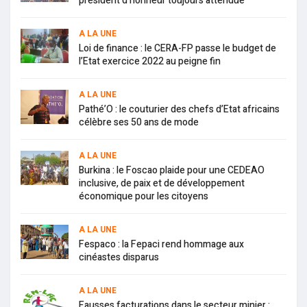
président d’honneur toujours attendue
A LA UNE
Loi de finance : le CERA-FP passe le budget de
l’Etat exercice 2022 au peigne fin
A LA UNE
Pathé’O : le couturier des chefs d’Etat africains
célèbre ses 50 ans de mode
A LA UNE
Burkina : le Foscao plaide pour une CEDEAO
inclusive, de paix et de développement
économique pour les citoyens
A LA UNE
Fespaco : la Fepaci rend hommage aux
cinéastes disparus
A LA UNE
Fausses facturations dans le secteur minier :