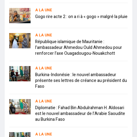
A LA UNE
Gogo rire acte 2 : on a ri à « gogo » malgré la pluie
A LA UNE
République islamique de Mauritanie :
l’ambassadeur Ahmedou Ould Ahmedou pour
renforcer l’axe Ouagadougou-Nouakchott
A LA UNE
Burkina-Indonésie : le nouvel ambassadeur
présente ses lettres de créance au président du
Faso
A LA UNE
Diplomatie : Fahad Bin Abdulrahman H. Aldosari
est le nouvel ambassadeur de l’Arabie Saoudite
au Burkina Faso
A LA UNE