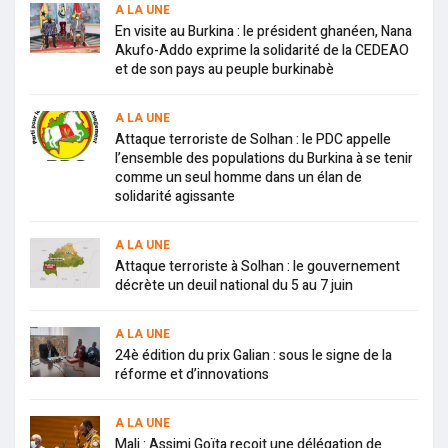
A LA UNE
En visite au Burkina : le président ghanéen, Nana
Akufo-Addo exprime la solidarité de la CEDEAO
et de son pays au peuple burkinabè
A LA UNE
Attaque terroriste de Solhan : le PDC appelle
l’ensemble des populations du Burkina à se tenir
comme un seul homme dans un élan de
solidarité agissante
A LA UNE
Attaque terroriste à Solhan : le gouvernement
décrète un deuil national du 5 au 7 juin
A LA UNE
24è édition du prix Galian : sous le signe de la
réforme et d’innovations
A LA UNE
Mali : Assimi Goïta reçoit une délégation de