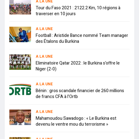
A LA UNE
Tour du Faso 2021 : 2122.2 Km, 10 régions à
traverser en 10 jours
A LA UNE
Football : Aristide Bance nommé Team manager
des Étalons du Burkina
A LA UNE
Eliminatoire Qatar 2022 : le Burkina s’offre le
Niger (2-0)
A LA UNE
Bénin : gros scandale financier de 260 millions
de francs CFA à l’Ortb
A LA UNE
Mahamoudou Sawadogo : « Le Burkina est
devenu le ventre mou du terrorisme »