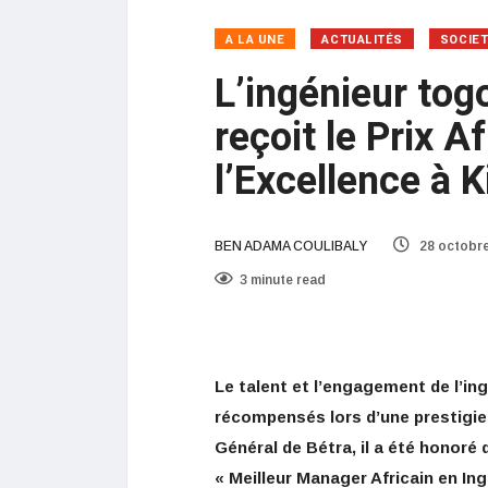
A LA UNE
ACTUALITÉS
SOCIE
L’ingénieur to
reçoit le Prix A
l’Excellence à K
BEN ADAMA COULIBALY
28 octobre
3 minute read
Le talent et l’engagement de l’i
récompensés lors d’une prestigi
Général de Bétra, il a été honoré 
« Meilleur Manager Africain en In