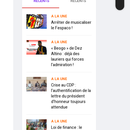
RECENTS
RECENTS
A LA UNE
Arrêter de musicaliser
le Fespaco !
A LA UNE
« Beogo » de Dez
Altino : déjà des
lauriers qui forces
l’admiration !
A LA UNE
Crise au CDP :
l’authentification de la
lettre du président
d’honneur toujours
attendue
A LA UNE
Loi de finance : le