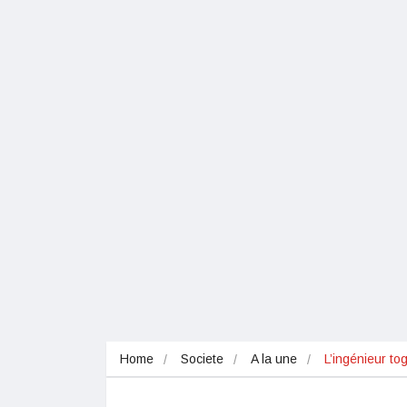
Home
Societe
A la une
L’ingénieur to