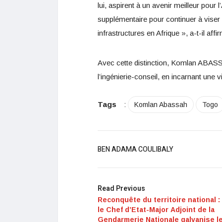
lui, aspirent à un avenir meilleur pour 
supplémentaire pour continuer à viser
infrastructures en Afrique », a-t-il affi
Avec cette distinction, Komlan ABASSA
l’ingénierie-conseil, en incarnant une 
Tags
:
Komlan Abassah
Togo
BEN ADAMA COULIBALY
Read Previous
Reconquête du territoire national :
le
C
hef d’Etat-Major
A
djoint de la
Gendarmerie Nationale galvanise
l