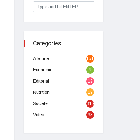
Categories
A la une
1513
Economie
75
Editorial
17
Nutrition
19
Societe
810
Video
33