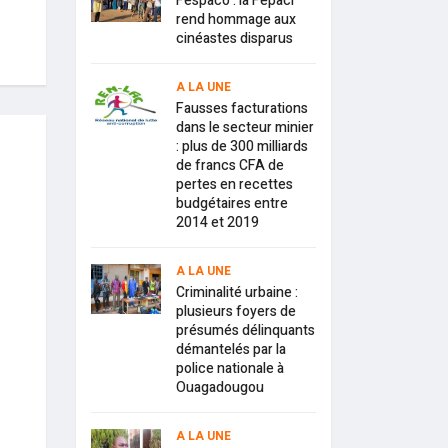
Fespaco : la Fepaci
rend hommage aux
cinéastes disparus
A LA UNE
Fausses facturations
dans le secteur minier
: plus de 300 milliards
de francs CFA de
pertes en recettes
budgétaires entre
2014 et 2019
A LA UNE
Criminalité urbaine :
plusieurs foyers de
présumés délinquants
démantelés par la
police nationale à
Ouagadougou
A LA UNE