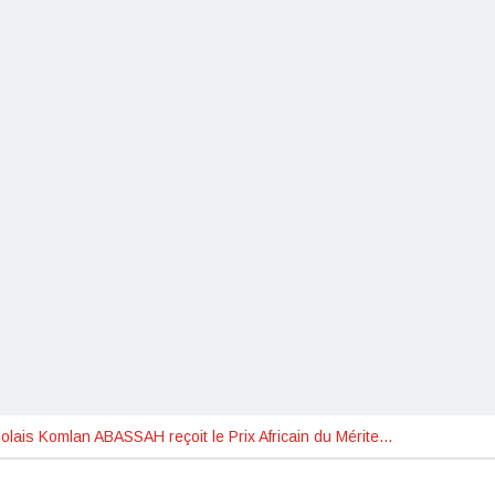
golais Komlan ABASSAH reçoit le Prix Africain du Mérite…