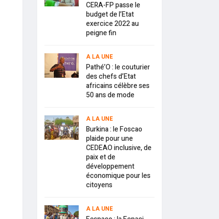
CERA-FP passe le
budget de l’Etat
exercice 2022 au
peigne fin
A LA UNE
Pathé’O : le couturier
des chefs d’Etat
africains célèbre ses
50 ans de mode
A LA UNE
Burkina : le Foscao
plaide pour une
CEDEAO inclusive, de
paix et de
développement
économique pour les
citoyens
A LA UNE