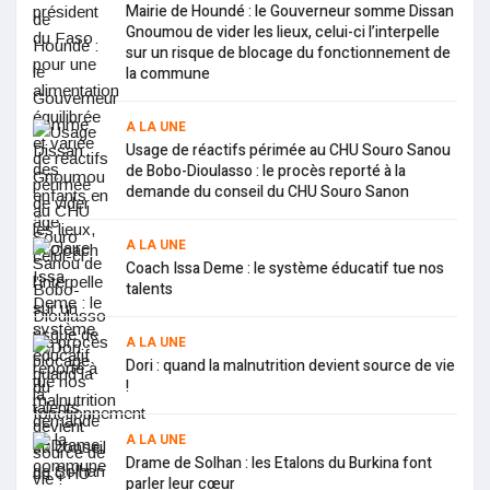
Mairie de Houndé : le Gouverneur somme Dissan
Gnoumou de vider les lieux, celui-ci l’interpelle
sur un risque de blocage du fonctionnement de
la commune
A LA UNE
Usage de réactifs périmée au CHU Souro Sanou
de Bobo-Dioulasso : le procès reporté à la
demande du conseil du CHU Souro Sanon
A LA UNE
Coach Issa Deme : le système éducatif tue nos
talents
A LA UNE
Dori : quand la malnutrition devient source de vie
!
A LA UNE
Drame de Solhan : les Etalons du Burkina font
parler leur cœur