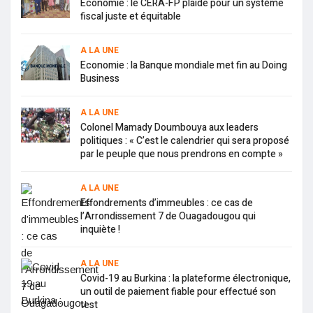
Economie : le CERA-FP plaide pour un système
fiscal juste et équitable
A LA UNE
Economie : la Banque mondiale met fin au Doing
Business
A LA UNE
Colonel Mamady Doumbouya aux leaders
politiques : « C’est le calendrier qui sera proposé
par le peuple que nous prendrons en compte »
A LA UNE
Effondrements d’immeubles : ce cas de
l’Arrondissement 7 de Ouagadougou qui
inquiète !
A LA UNE
Covid-19 au Burkina : la plateforme électronique,
un outil de paiement fiable pour effectué son
test