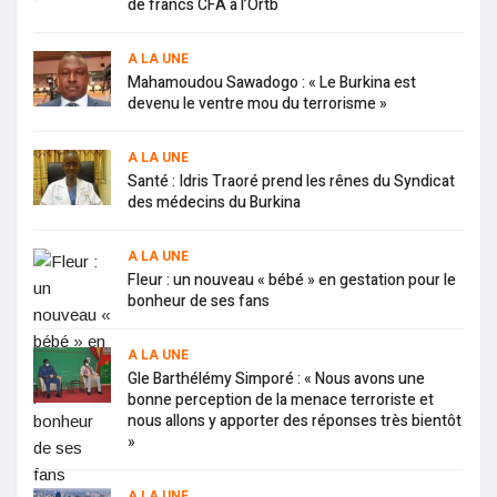
de francs CFA à l’Ortb
A LA UNE
Mahamoudou Sawadogo : « Le Burkina est
devenu le ventre mou du terrorisme »
A LA UNE
Santé : Idris Traoré prend les rênes du Syndicat
des médecins du Burkina
A LA UNE
Fleur : un nouveau « bébé » en gestation pour le
bonheur de ses fans
A LA UNE
Gle Barthélémy Simporé : « Nous avons une
bonne perception de la menace terroriste et
nous allons y apporter des réponses très bientôt
»
A LA UNE