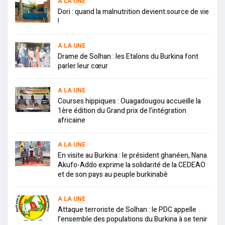
A LA UNE
Dori : quand la malnutrition devient source de vie
!
A LA UNE
Drame de Solhan : les Etalons du Burkina font
parler leur cœur
A LA UNE
Courses hippiques : Ouagadougou accueille la
1ère édition du Grand prix de l’intégration
africaine
A LA UNE
En visite au Burkina : le président ghanéen, Nana
Akufo-Addo exprime la solidarité de la CEDEAO
et de son pays au peuple burkinabè
A LA UNE
Attaque terroriste de Solhan : le PDC appelle
l’ensemble des populations du Burkina à se tenir