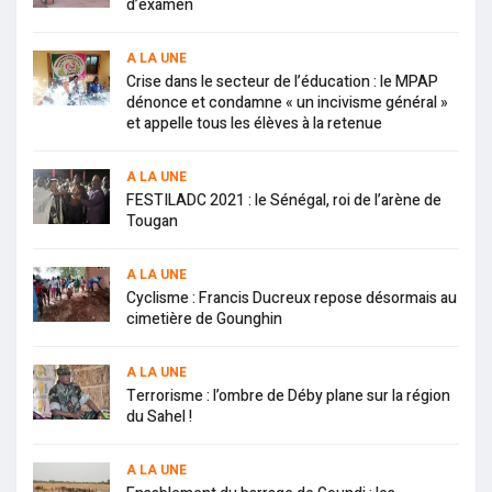
d’examen
A LA UNE
Crise dans le secteur de l’éducation : le MPAP
dénonce et condamne « un incivisme général »
et appelle tous les élèves à la retenue
A LA UNE
FESTILADC 2021 : le Sénégal, roi de l’arène de
Tougan
A LA UNE
Cyclisme : Francis Ducreux repose désormais au
cimetière de Gounghin
A LA UNE
Terrorisme : l’ombre de Déby plane sur la région
du Sahel !
A LA UNE