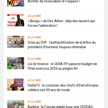
Arrêter de musicaliser le Fespaco !
A LA UNE
« Beogo » de Dez Altino : déjà des lauriers qui
forces l’admiration !
A LA UNE
Crise au CDP : l’authentification de la lettre du
président d’honneur toujours attendue
A LA UNE
Loi de finance : le CERA-FP passe le budget de
l’Etat exercice 2022 au peigne fin
A LA UNE
Pathé’O : le couturier des chefs d’Etat africains
célèbre ses 50 ans de mode
A LA UNE
Burkina : le Foscao plaide pour une CEDEAO