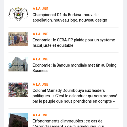
A LA UNE
Championnat D1 du Burkina : nouvelle
appellation, nouveau logo, nouveau design
A LA UNE
Economie : le CERA-FP plaide pour un système
fiscal juste et équitable
A LA UNE
Economie : la Banque mondiale met fin au Doing
Business
A LA UNE
Colonel Mamady Doumbouya aux leaders
politiques : « C’est le calendrier qui sera proposé
par le peuple que nous prendrons en compte »
A LA UNE
Effondrements d’immeubles : ce cas de
l’Arrondissement 7 de Ouagadougou qui