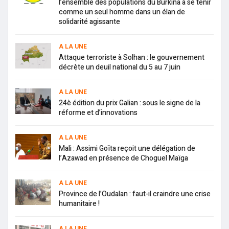
l’ensemble des populations du Burkina à se tenir
comme un seul homme dans un élan de
solidarité agissante
A LA UNE
Attaque terroriste à Solhan : le gouvernement
décrète un deuil national du 5 au 7 juin
A LA UNE
24è édition du prix Galian : sous le signe de la
réforme et d’innovations
A LA UNE
Mali : Assimi Goïta reçoit une délégation de
l’Azawad en présence de Choguel Maïga
A LA UNE
Province de l’Oudalan : faut-il craindre une crise
humanitaire !
A LA UNE