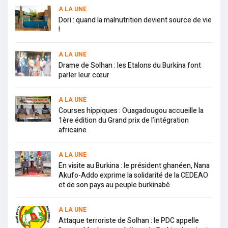
A LA UNE
Dori : quand la malnutrition devient source de vie
!
A LA UNE
Drame de Solhan : les Etalons du Burkina font
parler leur cœur
A LA UNE
Courses hippiques : Ouagadougou accueille la
1ère édition du Grand prix de l’intégration
africaine
A LA UNE
En visite au Burkina : le président ghanéen, Nana
Akufo-Addo exprime la solidarité de la CEDEAO
et de son pays au peuple burkinabè
A LA UNE
Attaque terroriste de Solhan : le PDC appelle