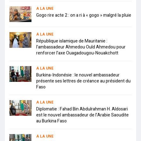
A LA UNE
Gogo rire acte 2 : on a ri à « gogo » malgré la pluie
A LA UNE
République islamique de Mauritanie :
l’ambassadeur Ahmedou Ould Ahmedou pour
renforcer l’axe Ouagadougou-Nouakchott
A LA UNE
Burkina-Indonésie : le nouvel ambassadeur
présente ses lettres de créance au président du
Faso
A LA UNE
Diplomatie : Fahad Bin Abdulrahman H. Aldosari
est le nouvel ambassadeur de l’Arabie Saoudite
au Burkina Faso
A LA UNE