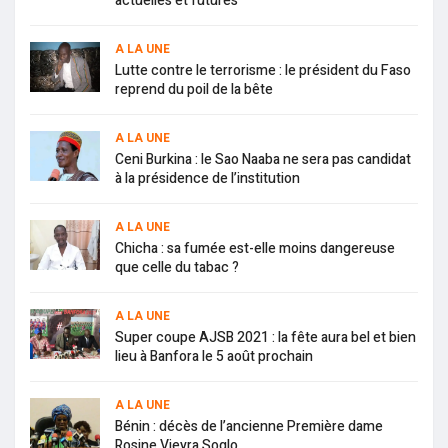
actuelles et futures
A LA UNE
Lutte contre le terrorisme : le président du Faso
reprend du poil de la bête
A LA UNE
Ceni Burkina : le Sao Naaba ne sera pas candidat
à la présidence de l’institution
A LA UNE
Chicha : sa fumée est-elle moins dangereuse
que celle du tabac ?
A LA UNE
Super coupe AJSB 2021 : la fête aura bel et bien
lieu à Banfora le 5 août prochain
A LA UNE
Bénin : décès de l’ancienne Première dame
Rosine Vieyra Soglo