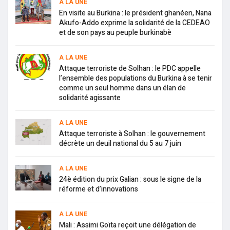
A LA UNE
En visite au Burkina : le président ghanéen, Nana
Akufo-Addo exprime la solidarité de la CEDEAO
et de son pays au peuple burkinabè
A LA UNE
Attaque terroriste de Solhan : le PDC appelle
l’ensemble des populations du Burkina à se tenir
comme un seul homme dans un élan de
solidarité agissante
A LA UNE
Attaque terroriste à Solhan : le gouvernement
décrète un deuil national du 5 au 7 juin
A LA UNE
24è édition du prix Galian : sous le signe de la
réforme et d’innovations
A LA UNE
Mali : Assimi Goïta reçoit une délégation de