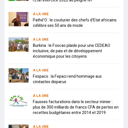
l’Etat exercice 2022 au peigne fin
A LA UNE
Pathé’O : le couturier des chefs d’Etat africains
célèbre ses 50 ans de mode
A LA UNE
Burkina : le Foscao plaide pour une CEDEAO
inclusive, de paix et de développement
économique pour les citoyens
A LA UNE
Fespaco : la Fepaci rend hommage aux
cinéastes disparus
A LA UNE
Fausses facturations dans le secteur minier :
plus de 300 milliards de francs CFA de pertes en
recettes budgétaires entre 2014 et 2019
A LA UNE