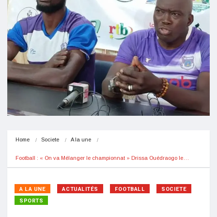
Home
Societe
A la une
Football : « On va Mélanger le championnat » Drissa Ouédraogo le…
A LA UNE
ACTUALITÉS
FOOTBALL
SOCIETE
SPORTS