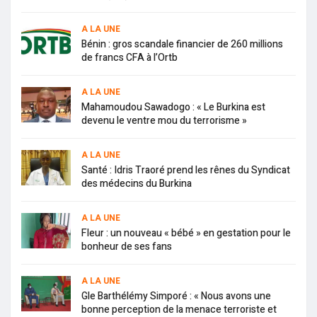
A LA UNE
Bénin : gros scandale financier de 260 millions
de francs CFA à l’Ortb
A LA UNE
Mahamoudou Sawadogo : « Le Burkina est
devenu le ventre mou du terrorisme »
A LA UNE
Santé : Idris Traoré prend les rênes du Syndicat
des médecins du Burkina
A LA UNE
Fleur : un nouveau « bébé » en gestation pour le
bonheur de ses fans
A LA UNE
Gle Barthélémy Simporé : « Nous avons une
bonne perception de la menace terroriste et