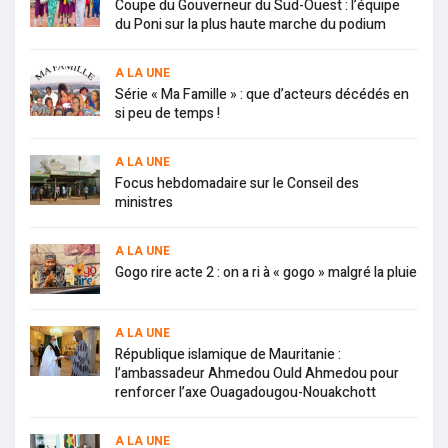
Coupe du Gouverneur du Sud-Ouest : l’équipe
du Poni sur la plus haute marche du podium
A LA UNE
Série « Ma Famille » : que d’acteurs décédés en
si peu de temps !
A LA UNE
Focus hebdomadaire sur le Conseil des
ministres
A LA UNE
Gogo rire acte 2 : on a ri à « gogo » malgré la pluie
A LA UNE
République islamique de Mauritanie :
l’ambassadeur Ahmedou Ould Ahmedou pour
renforcer l’axe Ouagadougou-Nouakchott
A LA UNE