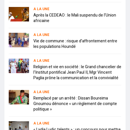
A LA UNE
Après la CEDEAO : le Mali suspendu de l’Union
africaine
A LA UNE
Vie de commune : risque d’affrontement entre
les populations Houndé
A LA UNE
Religion et vie en société : le Grand chancelier de
l’Institut pontifical Jean Paul II, Mgr Vincent
Paglia prône la communication et la convivialité
A LA UNE
Remplacé par un arrêté : Dissan Boureima
Gnoumou dénonce « un règlement de compte
politique »
A LA UNE
« Lydia Ludic talents » : un concours pour mettre