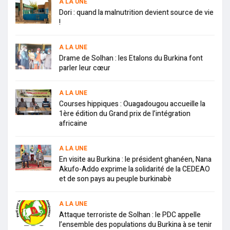
A LA UNE
Dori : quand la malnutrition devient source de vie
!
A LA UNE
Drame de Solhan : les Etalons du Burkina font
parler leur cœur
A LA UNE
Courses hippiques : Ouagadougou accueille la
1ère édition du Grand prix de l’intégration
africaine
A LA UNE
En visite au Burkina : le président ghanéen, Nana
Akufo-Addo exprime la solidarité de la CEDEAO
et de son pays au peuple burkinabè
A LA UNE
Attaque terroriste de Solhan : le PDC appelle
l’ensemble des populations du Burkina à se tenir