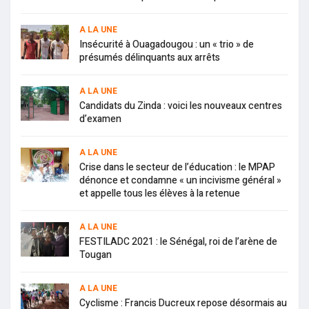
A LA UNE
Insécurité à Ouagadougou : un « trio » de
présumés délinquants aux arrêts
A LA UNE
Candidats du Zinda : voici les nouveaux centres
d’examen
A LA UNE
Crise dans le secteur de l’éducation : le MPAP
dénonce et condamne « un incivisme général »
et appelle tous les élèves à la retenue
A LA UNE
FESTILADC 2021 : le Sénégal, roi de l’arène de
Tougan
A LA UNE
Cyclisme : Francis Ducreux repose désormais au