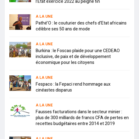
l’Etat exercice 2022 au peigne fin
A LA UNE
Pathé’O : le couturier des chefs d’Etat africains
célèbre ses 50 ans de mode
A LA UNE
Burkina : le Foscao plaide pour une CEDEAO
inclusive, de paix et de développement
économique pour les citoyens
A LA UNE
Fespaco : la Fepaci rend hommage aux
cinéastes disparus
A LA UNE
Fausses facturations dans le secteur minier :
plus de 300 milliards de francs CFA de pertes en
recettes budgétaires entre 2014 et 2019
A LA UNE