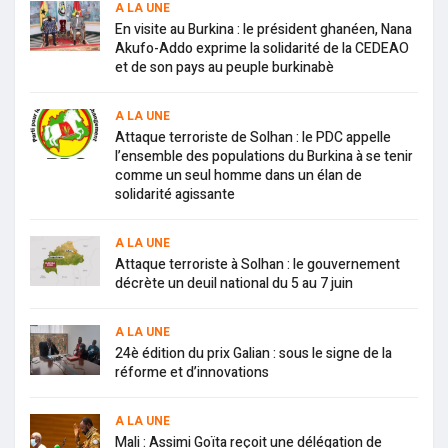
A LA UNE
En visite au Burkina : le président ghanéen, Nana
Akufo-Addo exprime la solidarité de la CEDEAO
et de son pays au peuple burkinabè
A LA UNE
Attaque terroriste de Solhan : le PDC appelle
l’ensemble des populations du Burkina à se tenir
comme un seul homme dans un élan de
solidarité agissante
A LA UNE
Attaque terroriste à Solhan : le gouvernement
décrète un deuil national du 5 au 7 juin
A LA UNE
24è édition du prix Galian : sous le signe de la
réforme et d’innovations
A LA UNE
Mali : Assimi Goïta reçoit une délégation de