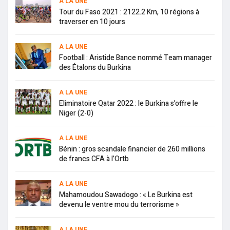
A LA UNE
Tour du Faso 2021 : 2122.2 Km, 10 régions à
traverser en 10 jours
A LA UNE
Football : Aristide Bance nommé Team manager
des Étalons du Burkina
A LA UNE
Eliminatoire Qatar 2022 : le Burkina s’offre le
Niger (2-0)
A LA UNE
Bénin : gros scandale financier de 260 millions
de francs CFA à l’Ortb
A LA UNE
Mahamoudou Sawadogo : « Le Burkina est
devenu le ventre mou du terrorisme »
A LA UNE