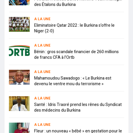
des Étalons du Burkina
A LA UNE
Eliminatoire Qatar 2022 : le Burkina s’offre le
Niger (2-0)
A LA UNE
Bénin : gros scandale financier de 260 millions
de francs CFA à l’Ortb
A LA UNE
Mahamoudou Sawadogo : « Le Burkina est
devenu le ventre mou du terrorisme »
A LA UNE
Santé : Idris Traoré prend les rênes du Syndicat
des médecins du Burkina
A LA UNE
Fleur : un nouveau « bébé » en gestation pour le