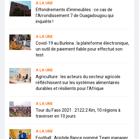
A LA UNE
Effondrements d’immeubles : ce cas de
l’Arrondissement 7 de Ouagadougou qui
inquiète !
A LA UNE
Covid-19 au Burkina : la plateforme électronique,
un outil de paiement fiable pour effectué son
test
A LA UNE
Agriculture : les acteurs du secteur agricole
réfléchissent sur les systèmes alimentaires
durables et résilients pour l’Afrique
A LA UNE
Tour du Faso 2021 : 2122.2 Km, 10 régions à
traverser en 10 jours
A LA UNE
Football : Aristide Bance nommé Team manager