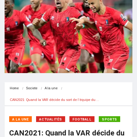
Home
Societe
A la une
CAN2021: Quand la VAR décide du sort de l’équipe du…
A LA UNE
ACTUALITÉS
FOOTBALL
SPORTS
CAN2021: Quand la VAR décide du