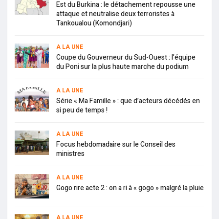
Est du Burkina : le détachement repousse une
attaque et neutralise deux terroristes à
Tankoualou (Komondjari)
A LA UNE
Coupe du Gouverneur du Sud-Ouest : l’équipe
du Poni sur la plus haute marche du podium
A LA UNE
Série « Ma Famille » : que d’acteurs décédés en
si peu de temps !
A LA UNE
Focus hebdomadaire sur le Conseil des
ministres
A LA UNE
Gogo rire acte 2 : on a ri à « gogo » malgré la pluie
A LA UNE