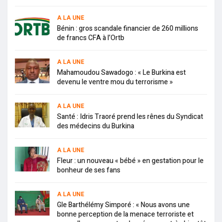
A LA UNE
Bénin : gros scandale financier de 260 millions
de francs CFA à l’Ortb
A LA UNE
Mahamoudou Sawadogo : « Le Burkina est
devenu le ventre mou du terrorisme »
A LA UNE
Santé : Idris Traoré prend les rênes du Syndicat
des médecins du Burkina
A LA UNE
Fleur : un nouveau « bébé » en gestation pour le
bonheur de ses fans
A LA UNE
Gle Barthélémy Simporé : « Nous avons une
bonne perception de la menace terroriste et