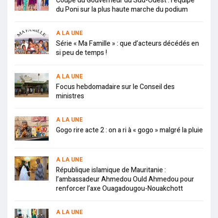
Coupe du Gouverneur du Sud-Ouest : l’équipe
du Poni sur la plus haute marche du podium
A LA UNE
Série « Ma Famille » : que d’acteurs décédés en
si peu de temps !
A LA UNE
Focus hebdomadaire sur le Conseil des
ministres
A LA UNE
Gogo rire acte 2 : on a ri à « gogo » malgré la pluie
A LA UNE
République islamique de Mauritanie :
l’ambassadeur Ahmedou Ould Ahmedou pour
renforcer l’axe Ouagadougou-Nouakchott
A LA UNE