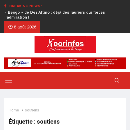
BREAKING NEWS :
Crise au CDP : l’authentification de la lettre du président
d’honneur toujours attendue
8 août 2026
Home
soutiens
Étiquette :
soutiens