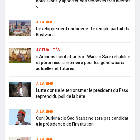
nous allons y apporter des réponses très bientôt
»
A LA UNE
Développement endogène : l’exemple parfait du
Bostwana
ACTUALITÉS
« Anciens combattants » : Warren Saré réhabilite
et pérennise la mémoire pour les générations
actuelles et futures
A LA UNE
Lutte contre le terrorisme : le président du Faso
reprend du poil de la bête
A LA UNE
Ceni Burkina : le Sao Naaba ne sera pas candidat
à la présidence de l’institution
A LA UNE