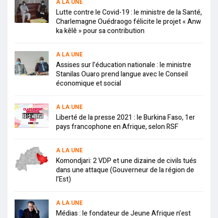
A LA UNE
Lutte contre le Covid-19 : le ministre de la Santé,
Charlemagne Ouédraogo félicite le projet « Anw
ka kêlê » pour sa contribution
A LA UNE
Assises sur l’éducation nationale : le ministre
Stanilas Ouaro prend langue avec le Conseil
économique et social
A LA UNE
Liberté de la presse 2021 : le Burkina Faso, 1er
pays francophone en Afrique, selon RSF
A LA UNE
Komondjari: 2 VDP et une dizaine de civils tués
dans une attaque (Gouverneur de la région de
l’Est)
A LA UNE
Médias : le fondateur de Jeune Afrique n’est