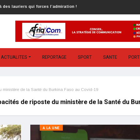
 des lauriers qui forces l’admiration !
ACTUALITES
REPORTAGE
SPORT
SANTE
PORT
u ministère de la Santé du Burkina Faso au Covid-19
cités de riposte du ministère de la Santé du Bu
A LA UNE