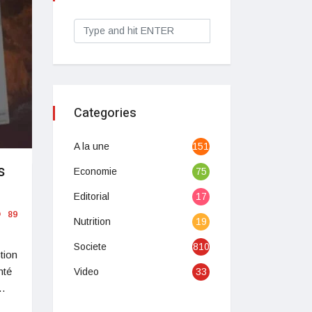
Categories
A la une
1513
s
Economie
75
Editorial
17
89
Nutrition
19
Societe
810
tion
nté
Video
33
à…