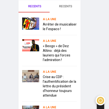
RECENTS
RECENTS
A LA UNE
Arrêter de musicaliser
le Fespaco !
A LA UNE
« Beogo » de Dez
Altino : déjà des
lauriers qui forces
l’admiration !
A LA UNE
Crise au CDP :
l’authentification de la
lettre du président
d’honneur toujours
attendue
A LA UNE