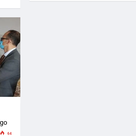
ogo
64