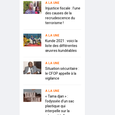
A LA UNE
Injustice fiscale : l’une
des causes de la
recrudescence du
terrorisme !
A LA UNE
Kunde 2021 : voici la
liste des différentes
œuvres kundéables
A LA UNE
Situation sécuritaire :
le CFOP appelle à la
vigilance
A LA UNE
« Tama djan » :
l’odyssée d’un sac
plastique qui
interpelle sur la