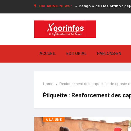
BREAKING NEWS :
« Beogo » de Dez Altino : déjà
ACCUEIL
EDITORIAL
PARLONS-EN
Home
Renforcement des capacités de riposte d
Étiquette :
Renforcement des capa
A LA UNE