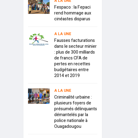
A LA UNE
Fespaco : la Fepaci
rend hommage aux
cinéastes disparus
A LA UNE
Fausses facturations
dans le secteur minier
: plus de 300 milliards
de francs CFA de
pertes en recettes
budgétaires entre
2014 et 2019
A LA UNE
Criminalité urbaine :
plusieurs foyers de
présumés délinquants
démantelés par la
police nationale à
Ouagadougou