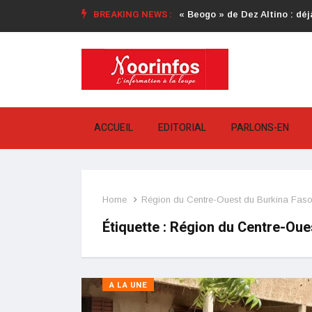
BREAKING NEWS :
« Beogo » de Dez Altino : déjà
ACCUEIL
EDITORIAL
PARLONS-EN
Home
Région du Centre-Ouest du Burkina Fas
Étiquette :
Région du Centre-Oue
A LA UNE