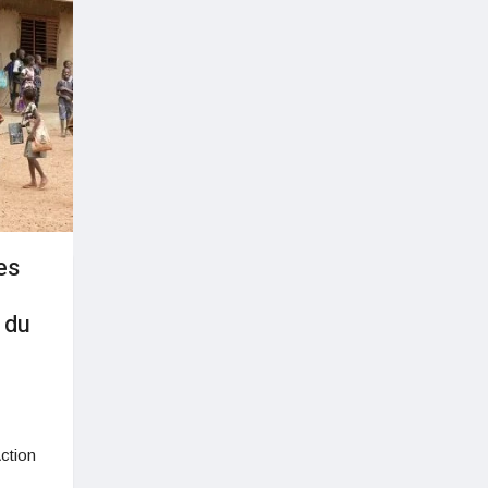
es
 du
Action