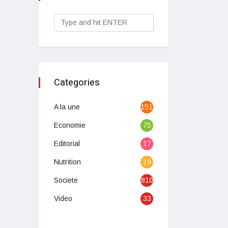
Categories
A la une
1513
Economie
75
Editorial
17
Nutrition
19
Societe
810
Video
33