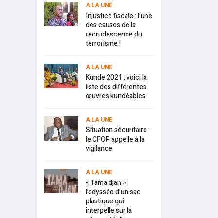
A LA UNE
Injustice fiscale : l’une
des causes de la
recrudescence du
terrorisme !
A LA UNE
Kunde 2021 : voici la
liste des différentes
œuvres kundéables
A LA UNE
Situation sécuritaire :
le CFOP appelle à la
vigilance
A LA UNE
« Tama djan » :
l’odyssée d’un sac
plastique qui
interpelle sur la