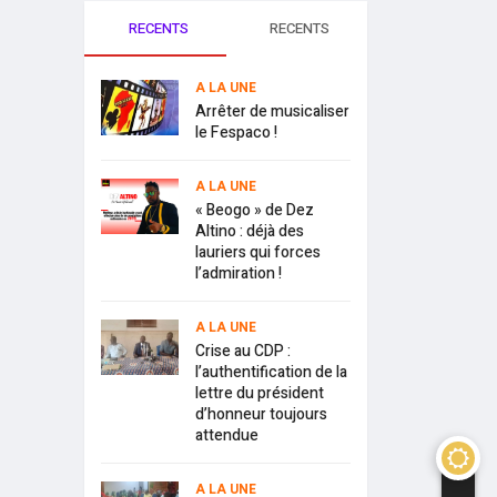
RECENTS
RECENTS
A LA UNE
Arrêter de musicaliser
le Fespaco !
A LA UNE
« Beogo » de Dez
Altino : déjà des
lauriers qui forces
l’admiration !
A LA UNE
Crise au CDP :
l’authentification de la
lettre du président
d’honneur toujours
attendue
A LA UNE