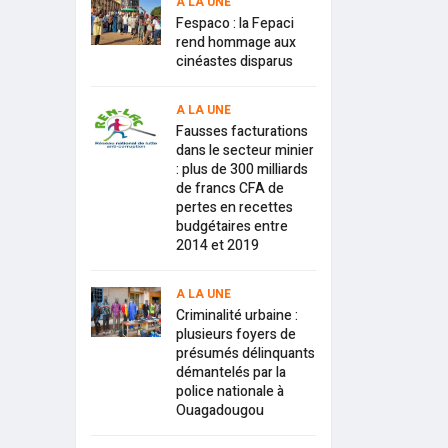
A LA UNE
Fespaco : la Fepaci
rend hommage aux
cinéastes disparus
A LA UNE
Fausses facturations
dans le secteur minier
: plus de 300 milliards
de francs CFA de
pertes en recettes
budgétaires entre
2014 et 2019
A LA UNE
Criminalité urbaine :
plusieurs foyers de
présumés délinquants
démantelés par la
police nationale à
Ouagadougou