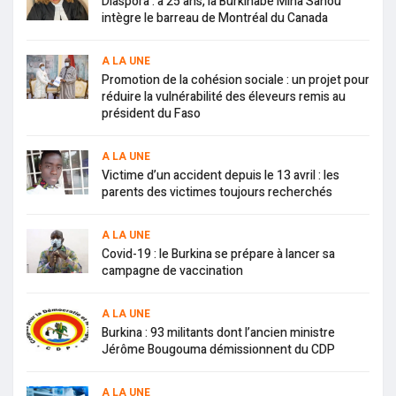
Diaspora : à 25 ans, la Burkinabè Mina Sanou
intègre le barreau de Montréal du Canada
A LA UNE
Promotion de la cohésion sociale : un projet pour
réduire la vulnérabilité des éleveurs remis au
président du Faso
A LA UNE
Victime d’un accident depuis le 13 avril : les
parents des victimes toujours recherchés
A LA UNE
Covid-19 : le Burkina se prépare à lancer sa
campagne de vaccination
A LA UNE
Burkina : 93 militants dont l’ancien ministre
Jérôme Bougouma démissionnent du CDP
A LA UNE