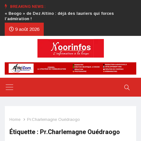
BREAKING NEWS :
Crise au CDP : l’authentification de la lettre du président
d’honneur toujours attendue
9 août 2026
Home
Pr.Charlemagne Ouédraogo
Étiquette :
Pr.Charlemagne Ouédraogo