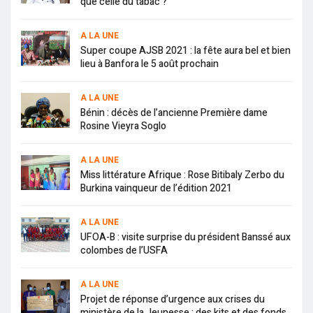
que celle du tabac ?
A LA UNE
Super coupe AJSB 2021 : la fête aura bel et bien
lieu à Banfora le 5 août prochain
A LA UNE
Bénin : décès de l’ancienne Première dame
Rosine Vieyra Soglo
A LA UNE
Miss littérature Afrique : Rose Bitibaly Zerbo du
Burkina vainqueur de l’édition 2021
A LA UNE
UFOA-B : visite surprise du président Banssé aux
colombes de l’USFA
A LA UNE
Projet de réponse d’urgence aux crises du
ministère de la Jeunesse : des kits et des fonds