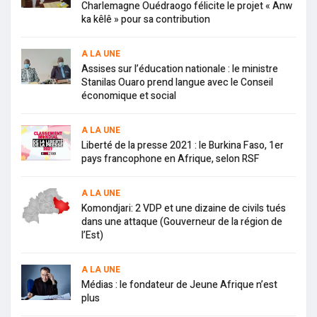
Charlemagne Ouédraogo félicite le projet « Anw
ka kêlê » pour sa contribution
A LA UNE
Assises sur l’éducation nationale : le ministre
Stanilas Ouaro prend langue avec le Conseil
économique et social
A LA UNE
Liberté de la presse 2021 : le Burkina Faso, 1er
pays francophone en Afrique, selon RSF
A LA UNE
Komondjari: 2 VDP et une dizaine de civils tués
dans une attaque (Gouverneur de la région de
l’Est)
A LA UNE
Médias : le fondateur de Jeune Afrique n’est
plus