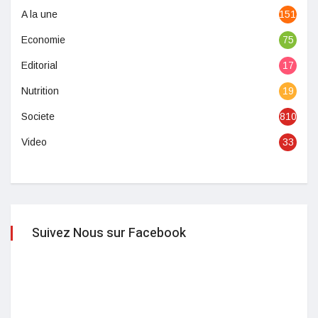
A la une
1513
Economie
75
Editorial
17
Nutrition
19
Societe
810
Video
33
Suivez Nous sur Facebook