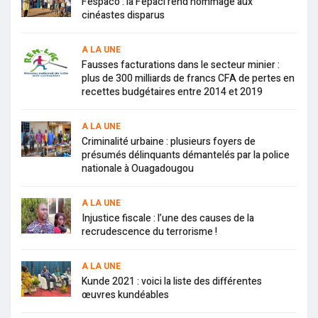
Fespaco : la Fepaci rend hommage aux
cinéastes disparus
A LA UNE
Fausses facturations dans le secteur minier :
plus de 300 milliards de francs CFA de pertes en
recettes budgétaires entre 2014 et 2019
A LA UNE
Criminalité urbaine : plusieurs foyers de
présumés délinquants démantelés par la police
nationale à Ouagadougou
A LA UNE
Injustice fiscale : l’une des causes de la
recrudescence du terrorisme !
A LA UNE
Kunde 2021 : voici la liste des différentes
œuvres kundéables