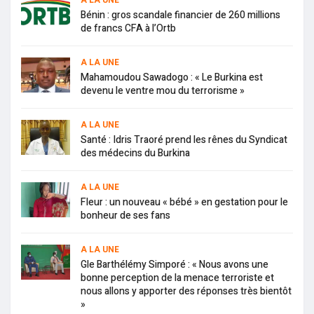
A LA UNE
Bénin : gros scandale financier de 260 millions
de francs CFA à l’Ortb
A LA UNE
Mahamoudou Sawadogo : « Le Burkina est
devenu le ventre mou du terrorisme »
A LA UNE
Santé : Idris Traoré prend les rênes du Syndicat
des médecins du Burkina
A LA UNE
Fleur : un nouveau « bébé » en gestation pour le
bonheur de ses fans
A LA UNE
Gle Barthélémy Simporé : « Nous avons une
bonne perception de la menace terroriste et
nous allons y apporter des réponses très bientôt
»