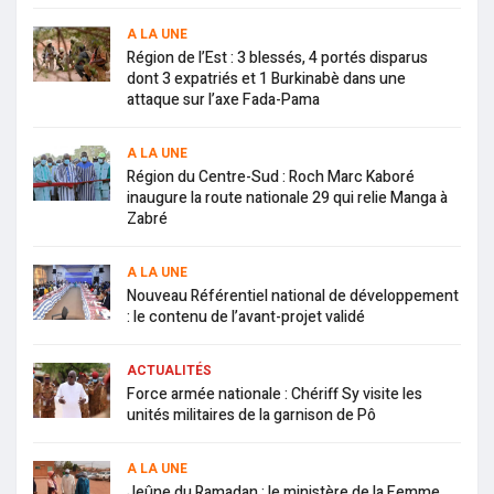
A LA UNE
Région de l’Est : 3 blessés, 4 portés disparus
dont 3 expatriés et 1 Burkinabè dans une
attaque sur l’axe Fada-Pama
A LA UNE
Région du Centre-Sud : Roch Marc Kaboré
inaugure la route nationale 29 qui relie Manga à
Zabré
A LA UNE
Nouveau Référentiel national de développement
: le contenu de l’avant-projet validé
ACTUALITÉS
Force armée nationale : Chériff Sy visite les
unités militaires de la garnison de Pô
A LA UNE
Jeûne du Ramadan : le ministère de la Femme,