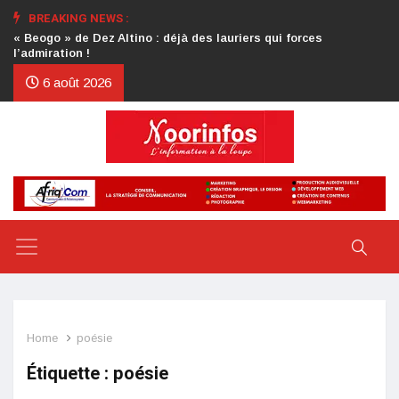
BREAKING NEWS :
Crise au CDP : l’authentification de la lettre du président
d’honneur toujours attendue
6 août 2026
Home
poésie
Étiquette :
poésie