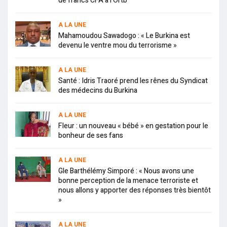
de francs CFA à l’Ortb
A LA UNE
Mahamoudou Sawadogo : « Le Burkina est
devenu le ventre mou du terrorisme »
A LA UNE
Santé : Idris Traoré prend les rênes du Syndicat
des médecins du Burkina
A LA UNE
Fleur : un nouveau « bébé » en gestation pour le
bonheur de ses fans
A LA UNE
Gle Barthélémy Simporé : « Nous avons une
bonne perception de la menace terroriste et
nous allons y apporter des réponses très bientôt
»
A LA UNE