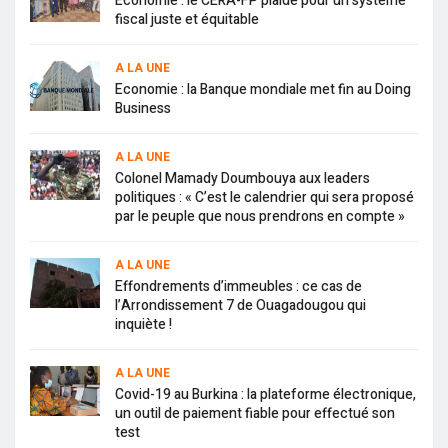
Economie : le CERA-FP plaide pour un système
fiscal juste et équitable
A LA UNE
Economie : la Banque mondiale met fin au Doing
Business
A LA UNE
Colonel Mamady Doumbouya aux leaders
politiques : « C’est le calendrier qui sera proposé
par le peuple que nous prendrons en compte »
A LA UNE
Effondrements d’immeubles : ce cas de
l’Arrondissement 7 de Ouagadougou qui
inquiète !
A LA UNE
Covid-19 au Burkina : la plateforme électronique,
un outil de paiement fiable pour effectué son
test