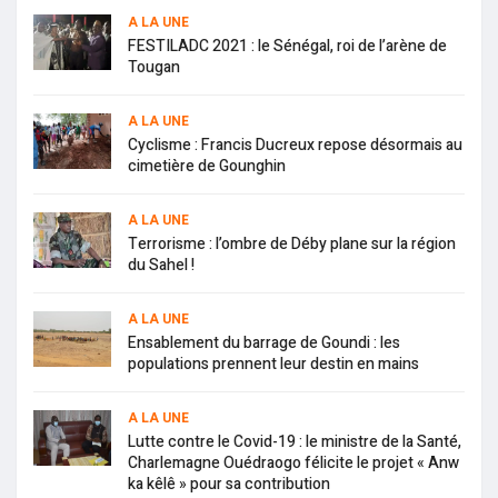
A LA UNE
FESTILADC 2021 : le Sénégal, roi de l’arène de
Tougan
A LA UNE
Cyclisme : Francis Ducreux repose désormais au
cimetière de Gounghin
A LA UNE
Terrorisme : l’ombre de Déby plane sur la région
du Sahel !
A LA UNE
Ensablement du barrage de Goundi : les
populations prennent leur destin en mains
A LA UNE
Lutte contre le Covid-19 : le ministre de la Santé,
Charlemagne Ouédraogo félicite le projet « Anw
ka kêlê » pour sa contribution