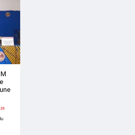
EM
de
 une
20
du