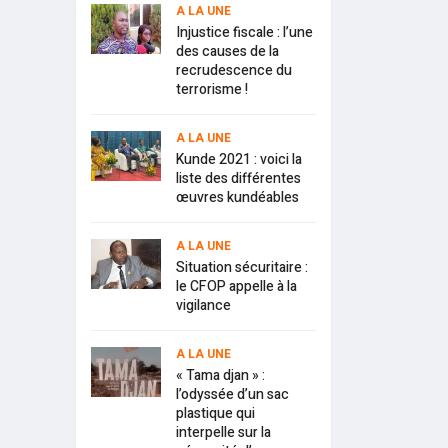
A LA UNE
Injustice fiscale : l’une
des causes de la
recrudescence du
terrorisme !
A LA UNE
Kunde 2021 : voici la
liste des différentes
œuvres kundéables
A LA UNE
Situation sécuritaire :
le CFOP appelle à la
vigilance
A LA UNE
« Tama djan » :
l’odyssée d’un sac
plastique qui
interpelle sur la