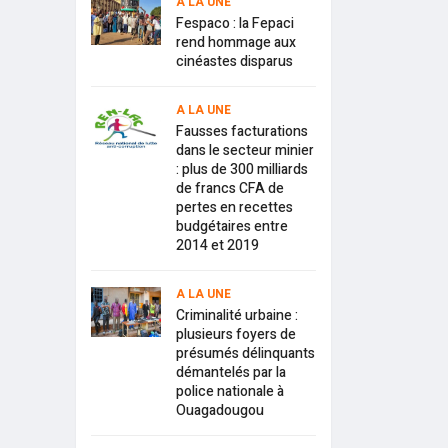
A LA UNE
Fespaco : la Fepaci
rend hommage aux
cinéastes disparus
A LA UNE
Fausses facturations
dans le secteur minier
: plus de 300 milliards
de francs CFA de
pertes en recettes
budgétaires entre
2014 et 2019
A LA UNE
Criminalité urbaine :
plusieurs foyers de
présumés délinquants
démantelés par la
police nationale à
Ouagadougou