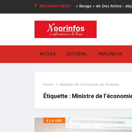
BREAKING NEWS :
« Beogo » de Dez Altino : déjà
ACCUEIL
EDITORIAL
PARLONS-EN
Home
Ministre de l’économie du Burkina
Étiquette :
Ministre de l’économi
A LA UNE