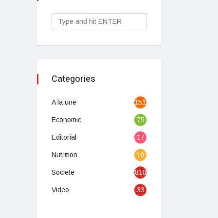
Categories
A la une
1513
Economie
75
Editorial
17
Nutrition
19
Societe
810
Video
33