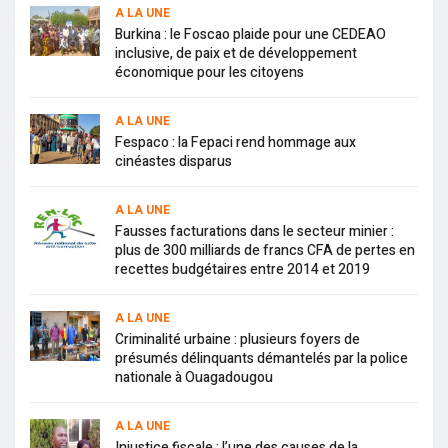
A LA UNE
Burkina : le Foscao plaide pour une CEDEAO
inclusive, de paix et de développement
économique pour les citoyens
A LA UNE
Fespaco : la Fepaci rend hommage aux
cinéastes disparus
A LA UNE
Fausses facturations dans le secteur minier :
plus de 300 milliards de francs CFA de pertes en
recettes budgétaires entre 2014 et 2019
A LA UNE
Criminalité urbaine : plusieurs foyers de
présumés délinquants démantelés par la police
nationale à Ouagadougou
A LA UNE
Injustice fiscale : l’une des causes de la