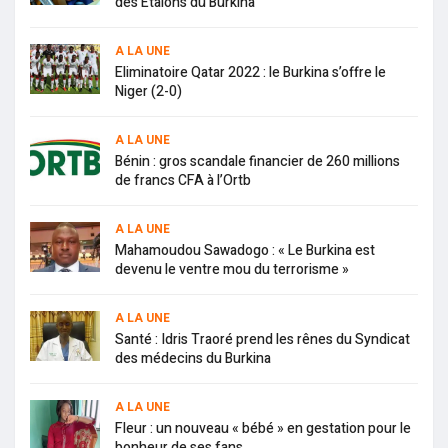
des Étalons du Burkina
A LA UNE
Eliminatoire Qatar 2022 : le Burkina s’offre le
Niger (2-0)
A LA UNE
Bénin : gros scandale financier de 260 millions
de francs CFA à l’Ortb
A LA UNE
Mahamoudou Sawadogo : « Le Burkina est
devenu le ventre mou du terrorisme »
A LA UNE
Santé : Idris Traoré prend les rênes du Syndicat
des médecins du Burkina
A LA UNE
Fleur : un nouveau « bébé » en gestation pour le
bonheur de ses fans