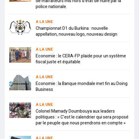
de malfaiteurs mis hors d’état de nuire par la
police nationale.
A LA UNE
Championnat D1 du Burkina : nouvelle
appellation, nouveau logo, nouveau design
A LA UNE
Economie : le CERA-FP plaide pour un système
fiscal juste et équitable
A LA UNE
Economie : la Banque mondiale met fin au Doing
Business
A LA UNE
Colonel Mamady Doumbouya aux leaders
politiques : « C’est le calendrier qui sera proposé
par le peuple que nous prendrons en compte »
A LA UNE