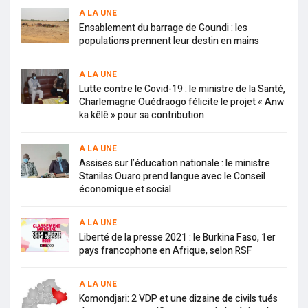
A LA UNE
Ensablement du barrage de Goundi : les
populations prennent leur destin en mains
A LA UNE
Lutte contre le Covid-19 : le ministre de la Santé,
Charlemagne Ouédraogo félicite le projet « Anw
ka kêlê » pour sa contribution
A LA UNE
Assises sur l’éducation nationale : le ministre
Stanilas Ouaro prend langue avec le Conseil
économique et social
A LA UNE
Liberté de la presse 2021 : le Burkina Faso, 1er
pays francophone en Afrique, selon RSF
A LA UNE
Komondjari: 2 VDP et une dizaine de civils tués