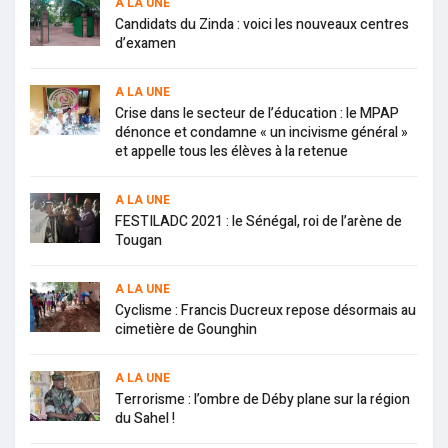
A LA UNE
Candidats du Zinda : voici les nouveaux centres
d’examen
A LA UNE
Crise dans le secteur de l’éducation : le MPAP
dénonce et condamne « un incivisme général »
et appelle tous les élèves à la retenue
A LA UNE
FESTILADC 2021 : le Sénégal, roi de l’arène de
Tougan
A LA UNE
Cyclisme : Francis Ducreux repose désormais au
cimetière de Gounghin
A LA UNE
Terrorisme : l’ombre de Déby plane sur la région
du Sahel !