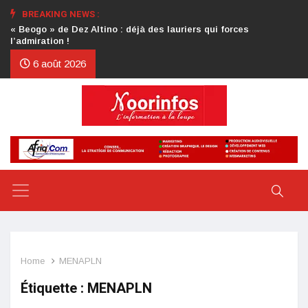
BREAKING NEWS :
Crise au CDP : l’authentification de la lettre du président
d’honneur toujours attendue
6 août 2026
Home
MENAPLN
Étiquette :
MENAPLN