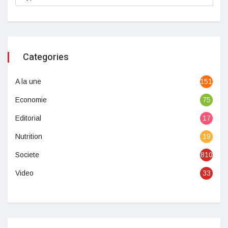
Categories
A la une
1513
Economie
75
Editorial
17
Nutrition
19
Societe
810
Video
33