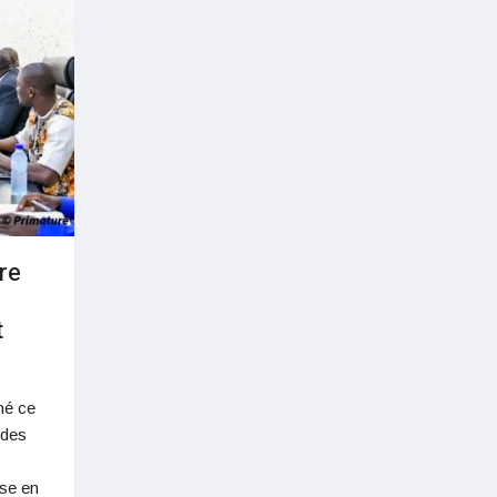
re
t
mé ce
 des
ise en