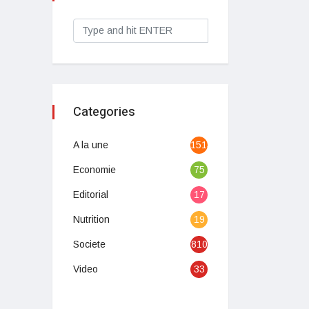
Categories
A la une
1513
Economie
75
Editorial
17
Nutrition
19
Societe
810
Video
33