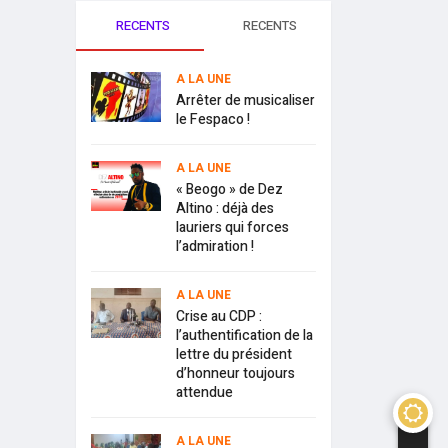
RECENTS
RECENTS
A LA UNE
Arrêter de musicaliser
le Fespaco !
A LA UNE
« Beogo » de Dez
Altino : déjà des
lauriers qui forces
l’admiration !
A LA UNE
Crise au CDP :
l’authentification de la
lettre du président
d’honneur toujours
attendue
A LA UNE