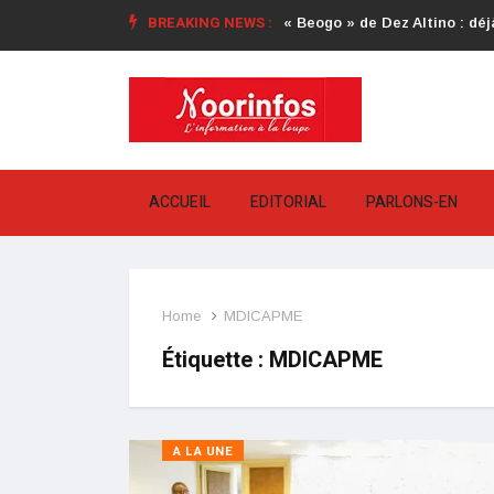
BREAKING NEWS :
« Beogo » de Dez Altino : déjà
ACCUEIL
EDITORIAL
PARLONS-EN
Home
MDICAPME
Étiquette :
MDICAPME
A LA UNE