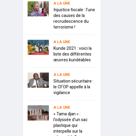
A LA UNE
Injustice fiscale : l’une
des causes de la
recrudescence du
terrorisme !
A LA UNE
Kunde 2021 : voici la
liste des différentes
œuvres kundéables
A LA UNE
Situation sécuritaire :
le CFOP appelle à la
vigilance
A LA UNE
« Tama djan » :
l’odyssée d’un sac
plastique qui
interpelle sur la