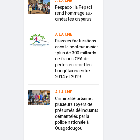
A LA UNE
Fespaco : la Fepaci
rend hommage aux
cinéastes disparus
A LA UNE
Fausses facturations
dans le secteur minier
: plus de 300 milliards
de francs CFA de
pertes en recettes
budgétaires entre
2014 et 2019
A LA UNE
Criminalité urbaine :
plusieurs foyers de
présumés délinquants
démantelés par la
police nationale à
Ouagadougou