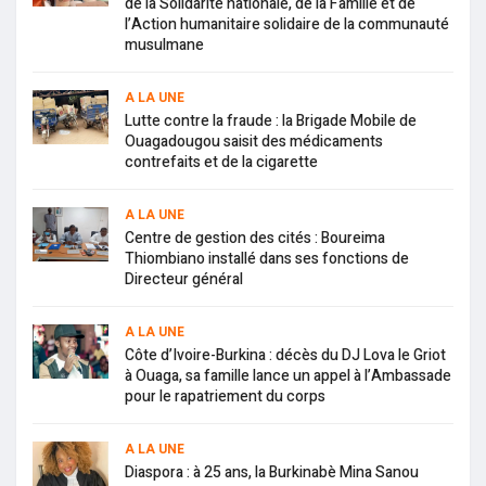
de la Solidarité nationale, de la Famille et de
l’Action humanitaire solidaire de la communauté
musulmane
A LA UNE
Lutte contre la fraude : la Brigade Mobile de
Ouagadougou saisit des médicaments
contrefaits et de la cigarette
A LA UNE
Centre de gestion des cités : Boureima
Thiombiano installé dans ses fonctions de
Directeur général
A LA UNE
Côte d’Ivoire-Burkina : décès du DJ Lova le Griot
à Ouaga, sa famille lance un appel à l’Ambassade
pour le rapatriement du corps
A LA UNE
Diaspora : à 25 ans, la Burkinabè Mina Sanou