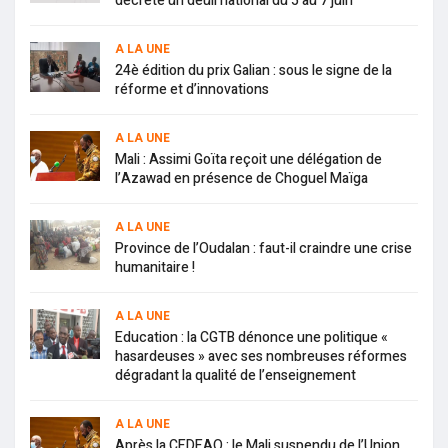
décrète un deuil national du 5 au 7 juin
A LA UNE
24è édition du prix Galian : sous le signe de la
réforme et d’innovations
A LA UNE
Mali : Assimi Goïta reçoit une délégation de
l’Azawad en présence de Choguel Maïga
A LA UNE
Province de l’Oudalan : faut-il craindre une crise
humanitaire !
A LA UNE
Education : la CGTB dénonce une politique «
hasardeuses » avec ses nombreuses réformes
dégradant la qualité de l’enseignement
A LA UNE
Après la CEDEAO : le Mali suspendu de l’Union