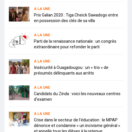
A LA UNE
Prix Galian 2020 : Tiga Cheick Sawadogo entre
en possession des clés de sa villa
A LA UNE
Parti de la renaissance nationale : un congrès
extraordinaire pour refonder le parti
A LA UNE
Insécurité à Ouagadougou : un « trio » de
présumés délinquants aux arrêts
A LA UNE
Candidats du Zinda : voici les nouveaux centres
d’examen
A LA UNE
Crise dans le secteur de l’éducation : le MPAP
dénonce et condamne « un incivisme général »
et appelle tous les élèves à la retenue