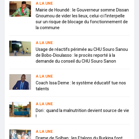
A LA UNE
Mairie de Houndé : le Gouverneur somme Dissan
Gnoumou de vider les lieux, celui-ci l’interpelle
sur un risque de blocage du fonctionnement de
la commune
A LA UNE
Usage de réactifs périmée au CHU Souro Sanou
de Bobo-Dioulasso : le procès reporté à la
demande du conseil du CHU Souro Sanon
A LA UNE
Coach Issa Deme : le système éducatif tue nos
talents
A LA UNE
Dori : quand la malnutrition devient source de vie
!
A LA UNE
Drame de Solhan : les Etalons du Burkina font