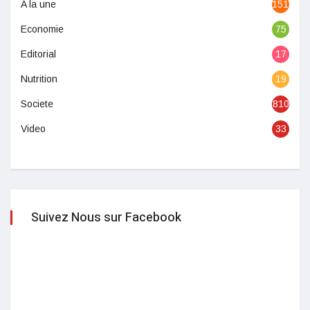
A la une
1513
Economie
75
Editorial
17
Nutrition
19
Societe
810
Video
33
Suivez Nous sur Facebook