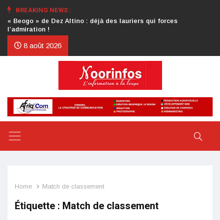
BREAKING NEWS :
Crise au CDP : l’authentification de la lettre du président
d’honneur toujours attendue
8 août 2026
Home
Match de classement
Étiquette :
Match de classement