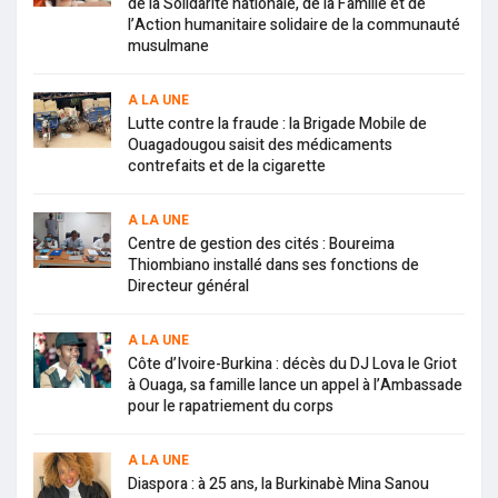
de la Solidarité nationale, de la Famille et de
l’Action humanitaire solidaire de la communauté
musulmane
A LA UNE
Lutte contre la fraude : la Brigade Mobile de
Ouagadougou saisit des médicaments
contrefaits et de la cigarette
A LA UNE
Centre de gestion des cités : Boureima
Thiombiano installé dans ses fonctions de
Directeur général
A LA UNE
Côte d’Ivoire-Burkina : décès du DJ Lova le Griot
à Ouaga, sa famille lance un appel à l’Ambassade
pour le rapatriement du corps
A LA UNE
Diaspora : à 25 ans, la Burkinabè Mina Sanou