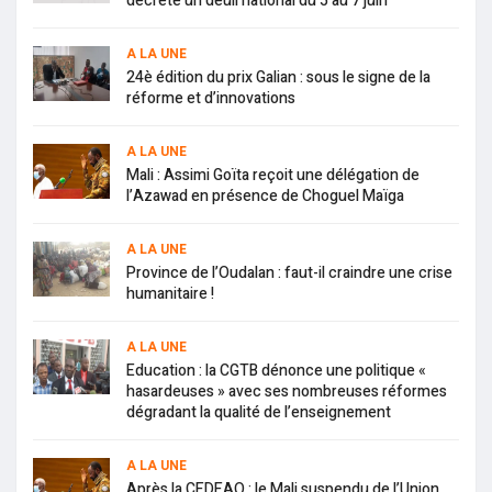
décrète un deuil national du 5 au 7 juin
A LA UNE
24è édition du prix Galian : sous le signe de la
réforme et d’innovations
A LA UNE
Mali : Assimi Goïta reçoit une délégation de
l’Azawad en présence de Choguel Maïga
A LA UNE
Province de l’Oudalan : faut-il craindre une crise
humanitaire !
A LA UNE
Education : la CGTB dénonce une politique «
hasardeuses » avec ses nombreuses réformes
dégradant la qualité de l’enseignement
A LA UNE
Après la CEDEAO : le Mali suspendu de l’Union