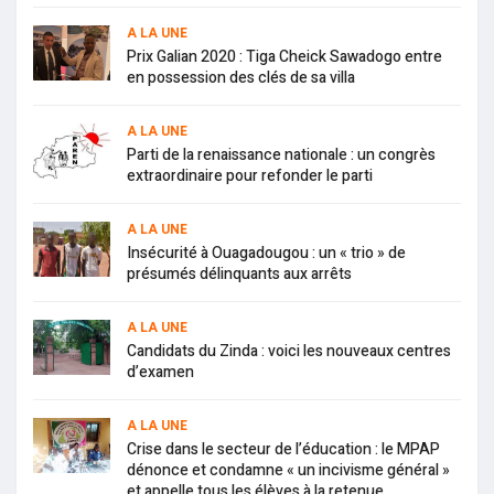
A LA UNE
Prix Galian 2020 : Tiga Cheick Sawadogo entre
en possession des clés de sa villa
A LA UNE
Parti de la renaissance nationale : un congrès
extraordinaire pour refonder le parti
A LA UNE
Insécurité à Ouagadougou : un « trio » de
présumés délinquants aux arrêts
A LA UNE
Candidats du Zinda : voici les nouveaux centres
d’examen
A LA UNE
Crise dans le secteur de l’éducation : le MPAP
dénonce et condamne « un incivisme général »
et appelle tous les élèves à la retenue