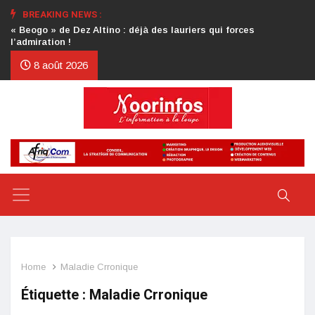
BREAKING NEWS :
Crise au CDP : l’authentification de la lettre du président
d’honneur toujours attendue
8 août 2026
Home
Maladie Crronique
Étiquette :
Maladie Crronique