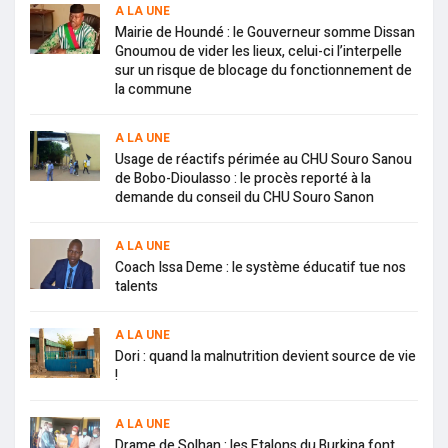
A LA UNE
Mairie de Houndé : le Gouverneur somme Dissan
Gnoumou de vider les lieux, celui-ci l’interpelle
sur un risque de blocage du fonctionnement de
la commune
A LA UNE
Usage de réactifs périmée au CHU Souro Sanou
de Bobo-Dioulasso : le procès reporté à la
demande du conseil du CHU Souro Sanon
A LA UNE
Coach Issa Deme : le système éducatif tue nos
talents
A LA UNE
Dori : quand la malnutrition devient source de vie
!
A LA UNE
Drame de Solhan : les Etalons du Burkina font