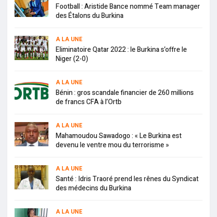
Football : Aristide Bance nommé Team manager
des Étalons du Burkina
A LA UNE
Eliminatoire Qatar 2022 : le Burkina s’offre le
Niger (2-0)
A LA UNE
Bénin : gros scandale financier de 260 millions
de francs CFA à l’Ortb
A LA UNE
Mahamoudou Sawadogo : « Le Burkina est
devenu le ventre mou du terrorisme »
A LA UNE
Santé : Idris Traoré prend les rênes du Syndicat
des médecins du Burkina
A LA UNE