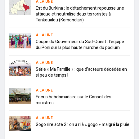
A LA UNE
Est du Burkina : le détachement repousse une
attaque et neutralise deux terroristes à
Tankoualou (Komondjari)
A LA UNE
Coupe du Gouverneur du Sud-Ouest : l’équipe
du Poni sur la plus haute marche du podium
A LA UNE
Série « Ma Famille » : que d’acteurs décédés en
si peu de temps !
A LA UNE
Focus hebdomadaire sur le Conseil des
ministres
A LA UNE
Gogo rire acte 2 : on a ri à « gogo » malgré la pluie