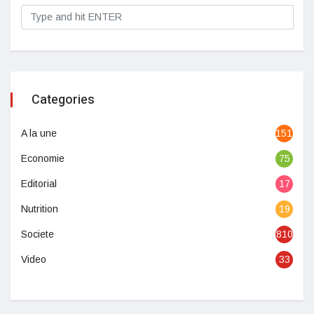
Categories
A la une
1513
Economie
75
Editorial
17
Nutrition
19
Societe
810
Video
33