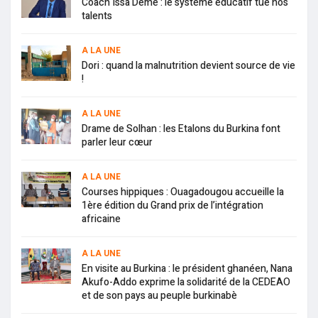
Coach Issa Deme : le système éducatif tue nos
talents
A LA UNE
Dori : quand la malnutrition devient source de vie
!
A LA UNE
Drame de Solhan : les Etalons du Burkina font
parler leur cœur
A LA UNE
Courses hippiques : Ouagadougou accueille la
1ère édition du Grand prix de l’intégration
africaine
A LA UNE
En visite au Burkina : le président ghanéen, Nana
Akufo-Addo exprime la solidarité de la CEDEAO
et de son pays au peuple burkinabè