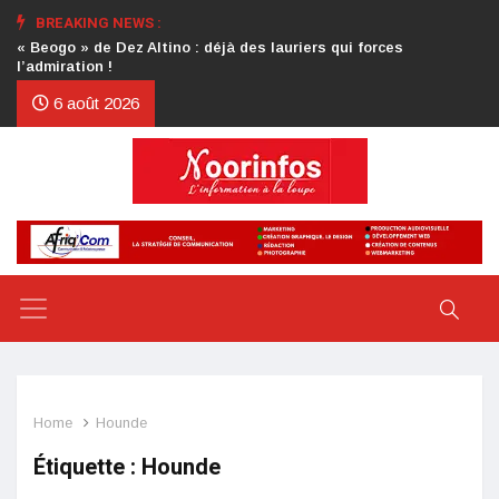
BREAKING NEWS :
Crise au CDP : l’authentification de la lettre du président
d’honneur toujours attendue
6 août 2026
Home
Hounde
Étiquette :
Hounde