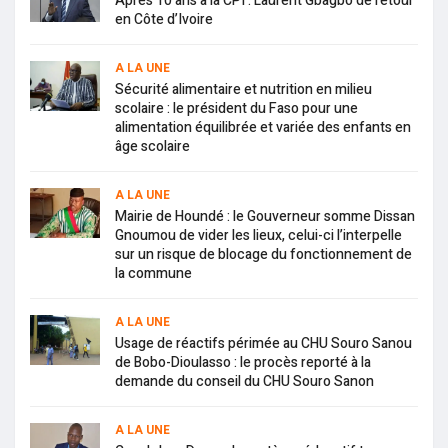
Après 10 ans à la CPI : Laurent Gbagbo de retour
en Côte d’Ivoire
A LA UNE
Sécurité alimentaire et nutrition en milieu
scolaire : le président du Faso pour une
alimentation équilibrée et variée des enfants en
âge scolaire
A LA UNE
Mairie de Houndé : le Gouverneur somme Dissan
Gnoumou de vider les lieux, celui-ci l’interpelle
sur un risque de blocage du fonctionnement de
la commune
A LA UNE
Usage de réactifs périmée au CHU Souro Sanou
de Bobo-Dioulasso : le procès reporté à la
demande du conseil du CHU Souro Sanon
A LA UNE