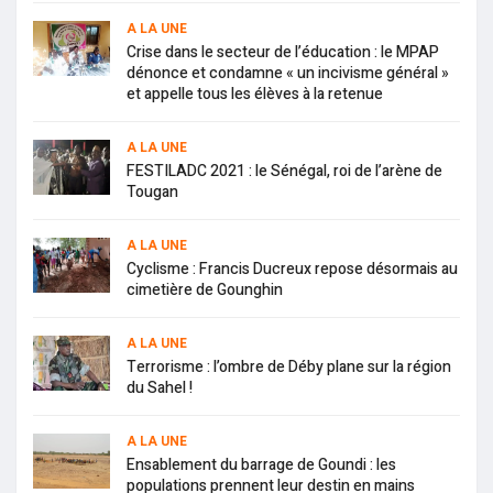
A LA UNE
Crise dans le secteur de l’éducation : le MPAP
dénonce et condamne « un incivisme général »
et appelle tous les élèves à la retenue
A LA UNE
FESTILADC 2021 : le Sénégal, roi de l’arène de
Tougan
A LA UNE
Cyclisme : Francis Ducreux repose désormais au
cimetière de Gounghin
A LA UNE
Terrorisme : l’ombre de Déby plane sur la région
du Sahel !
A LA UNE
Ensablement du barrage de Goundi : les
populations prennent leur destin en mains