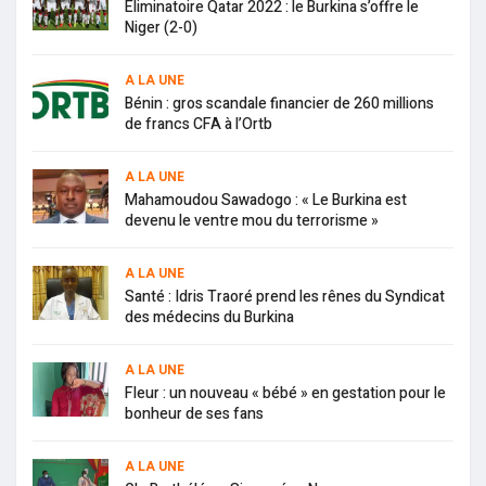
Eliminatoire Qatar 2022 : le Burkina s’offre le
Niger (2-0)
A LA UNE
Bénin : gros scandale financier de 260 millions
de francs CFA à l’Ortb
A LA UNE
Mahamoudou Sawadogo : « Le Burkina est
devenu le ventre mou du terrorisme »
A LA UNE
Santé : Idris Traoré prend les rênes du Syndicat
des médecins du Burkina
A LA UNE
Fleur : un nouveau « bébé » en gestation pour le
bonheur de ses fans
A LA UNE