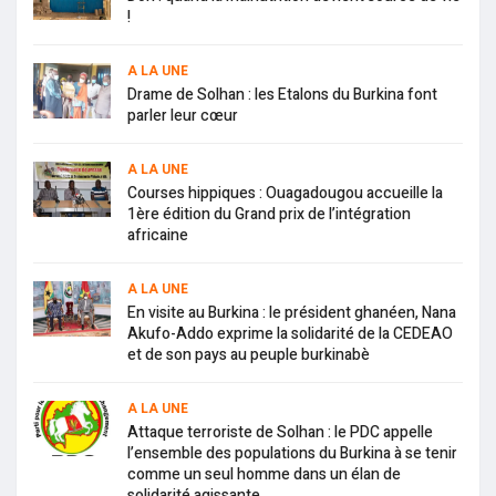
!
A LA UNE
Drame de Solhan : les Etalons du Burkina font
parler leur cœur
A LA UNE
Courses hippiques : Ouagadougou accueille la
1ère édition du Grand prix de l’intégration
africaine
A LA UNE
En visite au Burkina : le président ghanéen, Nana
Akufo-Addo exprime la solidarité de la CEDEAO
et de son pays au peuple burkinabè
A LA UNE
Attaque terroriste de Solhan : le PDC appelle
l’ensemble des populations du Burkina à se tenir
comme un seul homme dans un élan de
solidarité agissante