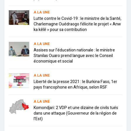
A LA UNE
Lutte contre le Covid-19 : le ministre de la Santé,
Charlemagne Ouédraogo félicite le projet « Anw
ka kêlê » pour sa contribution
A LA UNE
Assises sur l’éducation nationale : le ministre
Stanilas Ouaro prend langue avec le Conseil
économique et social
A LA UNE
Liberté de la presse 2021 : le Burkina Faso, 1er
pays francophone en Afrique, selon RSF
A LA UNE
Komondjari: 2 VDP et une dizaine de civils tués
dans une attaque (Gouverneur de la région de
l’Est)