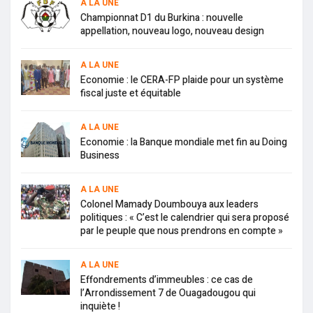
A LA UNE
Championnat D1 du Burkina : nouvelle
appellation, nouveau logo, nouveau design
A LA UNE
Economie : le CERA-FP plaide pour un système
fiscal juste et équitable
A LA UNE
Economie : la Banque mondiale met fin au Doing
Business
A LA UNE
Colonel Mamady Doumbouya aux leaders
politiques : « C’est le calendrier qui sera proposé
par le peuple que nous prendrons en compte »
A LA UNE
Effondrements d’immeubles : ce cas de
l’Arrondissement 7 de Ouagadougou qui
inquiète !