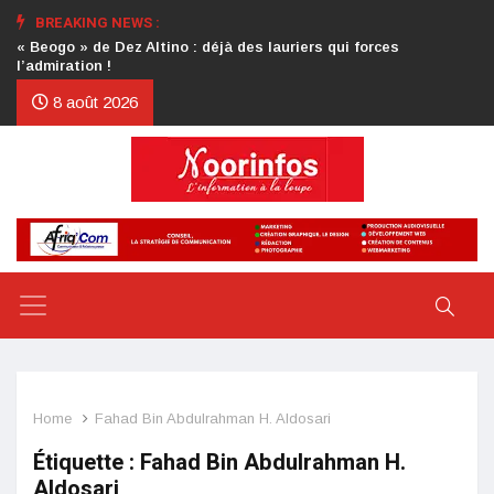
BREAKING NEWS :
Crise au CDP : l’authentification de la lettre du président
d’honneur toujours attendue
8 août 2026
Home
Fahad Bin Abdulrahman H. Aldosari
Étiquette :
Fahad Bin Abdulrahman H.
Aldosari