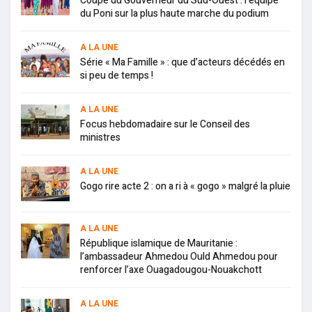
Coupe du Gouverneur du Sud-Ouest : l’équipe
du Poni sur la plus haute marche du podium
A LA UNE
Série « Ma Famille » : que d’acteurs décédés en
si peu de temps !
A LA UNE
Focus hebdomadaire sur le Conseil des
ministres
A LA UNE
Gogo rire acte 2 : on a ri à « gogo » malgré la pluie
A LA UNE
République islamique de Mauritanie :
l’ambassadeur Ahmedou Ould Ahmedou pour
renforcer l’axe Ouagadougou-Nouakchott
A LA UNE