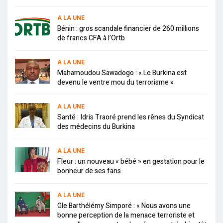
A LA UNE
Bénin : gros scandale financier de 260 millions
de francs CFA à l’Ortb
A LA UNE
Mahamoudou Sawadogo : « Le Burkina est
devenu le ventre mou du terrorisme »
A LA UNE
Santé : Idris Traoré prend les rênes du Syndicat
des médecins du Burkina
A LA UNE
Fleur : un nouveau « bébé » en gestation pour le
bonheur de ses fans
A LA UNE
Gle Barthélémy Simporé : « Nous avons une
bonne perception de la menace terroriste et