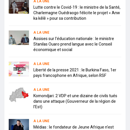
A LA UNE
Lutte contre le Covid-19 : le ministre de la Santé,
Charlemagne Ouédraogo félicite le projet « Anw
ka kêlê » pour sa contribution
A LA UNE
Assises sur l’éducation nationale : le ministre
Stanilas Ouaro prend langue avec le Conseil
économique et social
A LA UNE
Liberté de la presse 2021 : le Burkina Faso, 1er
pays francophone en Afrique, selon RSF
A LA UNE
Komondjari: 2 VDP et une dizaine de civils tués
dans une attaque (Gouverneur de la région de
l’Est)
A LA UNE
Médias : le fondateur de Jeune Afrique n’est