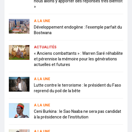
nous allons y apporter des réponses très bientôt
»
A LA UNE
Développement endogène : l’exemple parfait du
Bostwana
ACTUALITÉS
« Anciens combattants » : Warren Saré réhabilite
et pérennise la mémoire pour les générations
actuelles et futures
A LA UNE
Lutte contre le terrorisme : le président du Faso
reprend du poil de la bête
A LA UNE
Ceni Burkina : le Sao Naaba ne sera pas candidat
à la présidence de l’institution
A LA UNE