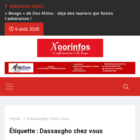
BREAKING NEWS :
Crise au CDP : l’authentification de la lettre du président
d’honneur toujours attendue
9 août 2026
Home
Dassasgho chez vous
Étiquette :
Dassasgho chez vous