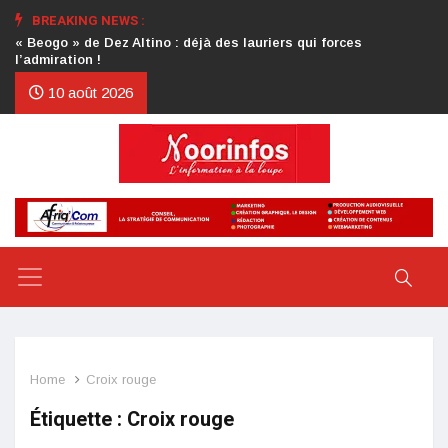
BREAKING NEWS :
Crise au CDP : l’authentification de la lettre du président
d’honneur toujours attendue
10 août 2026
Home
Croix rouge
Étiquette :
Croix rouge