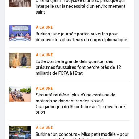
« Tama djan » : l’odyssée d’un sac plastique qui
interpelle sur la nécessité d’un environnement
saint
A LA UNE
Burkina : une journée portes ouvertes pour
découvrir les chauffeurs du corps diplomatique
A LA UNE
Lutte contre la grande délinquance : des
présumés faussaires font perdre près de 12
milliards de FCFA à l’Etat
A LA UNE
Sécurité routière : plus d’une centaine de
motards se donnent rendez-vous à
Ouagadougou du 30 octobre au 1er novembre
2021
A LA UNE
Burkina : un concours « Miss petit modèle » pour