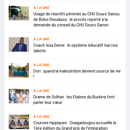
A LA UNE
Usage de réactifs périmée au CHU Souro Sanou
de Bobo-Dioulasso : le procès reporté à la
demande du conseil du CHU Souro Sanon
A LA UNE
Coach Issa Deme : le système éducatif tue nos
talents
A LA UNE
Dori : quand la malnutrition devient source de vie
!
A LA UNE
Drame de Solhan : les Etalons du Burkina font
parler leur cœur
A LA UNE
Courses hippiques : Ouagadougou accueille la
1ère édition du Grand prix de l’intégration