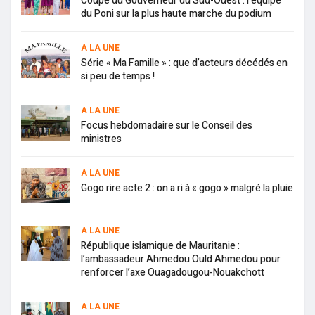
Coupe du Gouverneur du Sud-Ouest : l’équipe
du Poni sur la plus haute marche du podium
A LA UNE
Série « Ma Famille » : que d’acteurs décédés en
si peu de temps !
A LA UNE
Focus hebdomadaire sur le Conseil des
ministres
A LA UNE
Gogo rire acte 2 : on a ri à « gogo » malgré la pluie
A LA UNE
République islamique de Mauritanie :
l’ambassadeur Ahmedou Ould Ahmedou pour
renforcer l’axe Ouagadougou-Nouakchott
A LA UNE