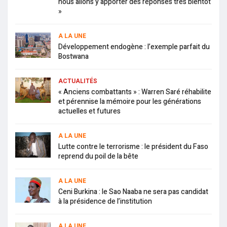
nous allons y apporter des réponses très bientôt
»
A LA UNE
Développement endogène : l’exemple parfait du
Bostwana
ACTUALITÉS
« Anciens combattants » : Warren Saré réhabilite
et pérennise la mémoire pour les générations
actuelles et futures
A LA UNE
Lutte contre le terrorisme : le président du Faso
reprend du poil de la bête
A LA UNE
Ceni Burkina : le Sao Naaba ne sera pas candidat
à la présidence de l’institution
A LA UNE