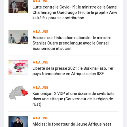
A LA UNE
Lutte contre le Covid-19 : le ministre de la Santé,
Charlemagne Ouédraogo félicite le projet « Anw
ka kêlê » pour sa contribution
A LA UNE
Assises sur l’éducation nationale : le ministre
Stanilas Ouaro prend langue avec le Conseil
économique et social
A LA UNE
Liberté de la presse 2021 : le Burkina Faso, 1er
pays francophone en Afrique, selon RSF
A LA UNE
Komondjari: 2 VDP et une dizaine de civils tués
dans une attaque (Gouverneur de la région de
l’Est)
A LA UNE
Médias : le fondateur de Jeune Afrique n’est