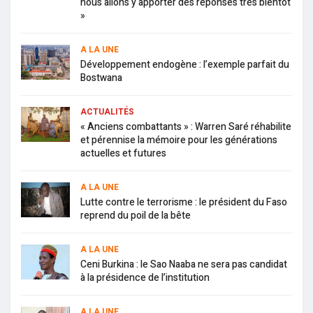
nous allons y apporter des réponses très bientôt
»
A LA UNE
Développement endogène : l’exemple parfait du
Bostwana
ACTUALITÉS
« Anciens combattants » : Warren Saré réhabilite
et pérennise la mémoire pour les générations
actuelles et futures
A LA UNE
Lutte contre le terrorisme : le président du Faso
reprend du poil de la bête
A LA UNE
Ceni Burkina : le Sao Naaba ne sera pas candidat
à la présidence de l’institution
A LA UNE