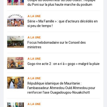
Coupe du Gouverneur du Sud-Ouest : l’équipe
du Poni sur la plus haute marche du podium
A LA UNE
Série « Ma Famille » : que d’acteurs décédés en
si peu de temps !
A LA UNE
Focus hebdomadaire sur le Conseil des
ministres
A LA UNE
Gogo rire acte 2 : on a ri à « gogo » malgré la pluie
A LA UNE
République islamique de Mauritanie :
l’ambassadeur Ahmedou Ould Ahmedou pour
renforcer l’axe Ouagadougou-Nouakchott
A LA UNE