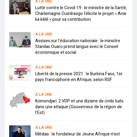
A LA UNE
Lutte contre le Covid-19 : le ministre de la Santé,
Charlemagne Ouédraogo félicite le projet « Anw
ka kêlê » pour sa contribution
A LA UNE
Assises sur l’éducation nationale : le ministre
Stanilas Ouaro prend langue avec le Conseil
économique et social
A LA UNE
Liberté de la presse 2021 : le Burkina Faso, 1er
pays francophone en Afrique, selon RSF
A LA UNE
Komondjari: 2 VDP et une dizaine de civils tués
dans une attaque (Gouverneur de la région de
l’Est)
A LA UNE
Médias : le fondateur de Jeune Afrique n’est