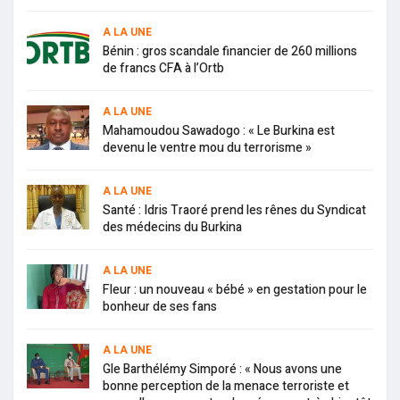
A LA UNE
Bénin : gros scandale financier de 260 millions
de francs CFA à l’Ortb
A LA UNE
Mahamoudou Sawadogo : « Le Burkina est
devenu le ventre mou du terrorisme »
A LA UNE
Santé : Idris Traoré prend les rênes du Syndicat
des médecins du Burkina
A LA UNE
Fleur : un nouveau « bébé » en gestation pour le
bonheur de ses fans
A LA UNE
Gle Barthélémy Simporé : « Nous avons une
bonne perception de la menace terroriste et