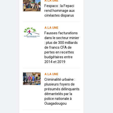
A LA UNE
Fespaco : la Fepaci
rend hommage aux
cinéastes disparus
A LA UNE
Fausses facturations
dans le secteur minier
: plus de 300 milliards
de francs CFA de
pertes en recettes
budgétaires entre
2014 et 2019
A LA UNE
Criminalité urbaine :
plusieurs foyers de
présumés délinquants
démantelés par la
police nationale à
Ouagadougou