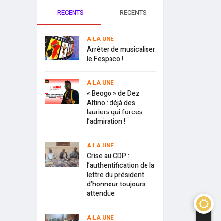
RECENTS
RECENTS
A LA UNE
Arrêter de musicaliser
le Fespaco !
A LA UNE
« Beogo » de Dez
Altino : déjà des
lauriers qui forces
l’admiration !
A LA UNE
Crise au CDP :
l’authentification de la
lettre du président
d’honneur toujours
attendue
A LA UNE