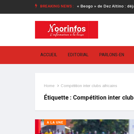
BREAKING NEWS :
« Beogo » de Dez Altino : déjà
ACCUEIL
EDITORIAL
PARLONS-EN
Home
Compétition inter clubs africains
Étiquette :
Compétition inter club
A LA UNE