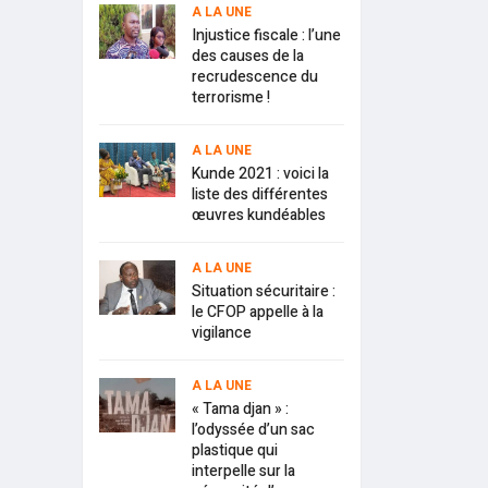
A LA UNE
Injustice fiscale : l’une
des causes de la
recrudescence du
terrorisme !
A LA UNE
Kunde 2021 : voici la
liste des différentes
œuvres kundéables
A LA UNE
Situation sécuritaire :
le CFOP appelle à la
vigilance
A LA UNE
« Tama djan » :
l’odyssée d’un sac
plastique qui
interpelle sur la