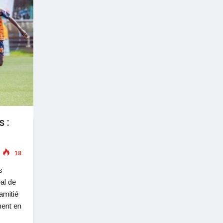
 :
u
18
s
al de
amitié
ment en