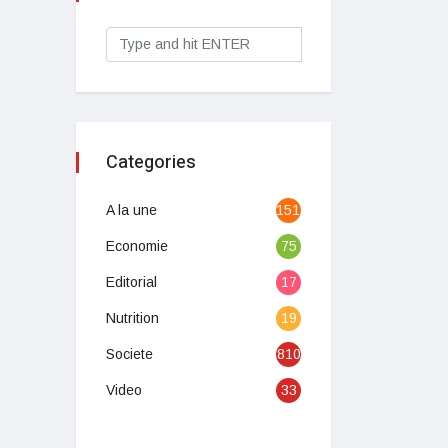
Categories
A la une
1513
Economie
75
Editorial
17
Nutrition
19
Societe
810
Video
33