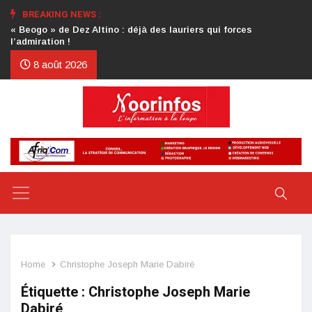
BREAKING NEWS :
Crise au CDP : l’authentification de la lettre du président
d’honneur toujours attendue
8 août 2026
Home
Christophe Joseph Marie Dabiré
Étiquette :
Christophe Joseph Marie
Dabiré