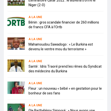
Eliminatoire Qatar 2022 : le Burkina s’offre le
Niger (2-0)
A LA UNE
Bénin : gros scandale financier de 260 millions
de francs CFA à l’Ortb
A LA UNE
Mahamoudou Sawadogo : « Le Burkina est
devenu le ventre mou du terrorisme »
A LA UNE
Santé : Idris Traoré prend les rênes du Syndicat
des médecins du Burkina
A LA UNE
Fleur : un nouveau « bébé » en gestation pour le
bonheur de ses fans
A LA UNE
Gle Barthélémy Simporé : « Nous avons une