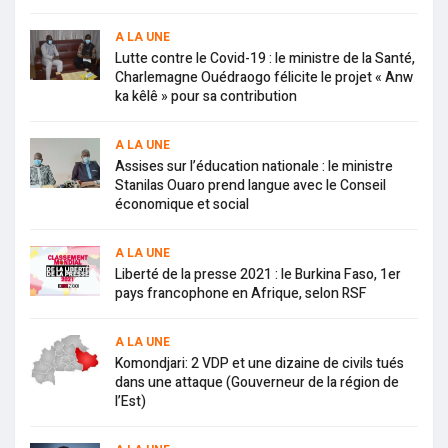
A LA UNE
Lutte contre le Covid-19 : le ministre de la Santé,
Charlemagne Ouédraogo félicite le projet « Anw
ka kêlê » pour sa contribution
A LA UNE
Assises sur l’éducation nationale : le ministre
Stanilas Ouaro prend langue avec le Conseil
économique et social
A LA UNE
Liberté de la presse 2021 : le Burkina Faso, 1er
pays francophone en Afrique, selon RSF
A LA UNE
Komondjari: 2 VDP et une dizaine de civils tués
dans une attaque (Gouverneur de la région de
l’Est)