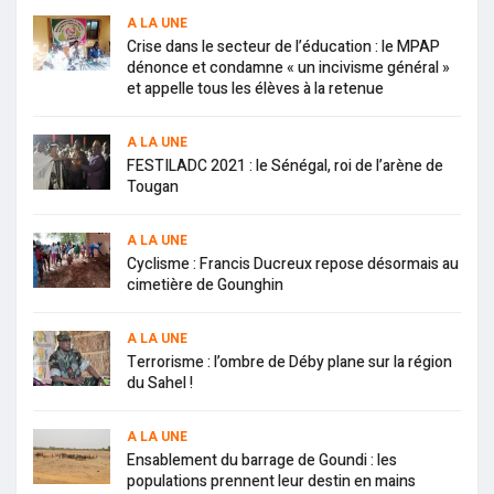
A LA UNE
Crise dans le secteur de l’éducation : le MPAP
dénonce et condamne « un incivisme général »
et appelle tous les élèves à la retenue
A LA UNE
FESTILADC 2021 : le Sénégal, roi de l’arène de
Tougan
A LA UNE
Cyclisme : Francis Ducreux repose désormais au
cimetière de Gounghin
A LA UNE
Terrorisme : l’ombre de Déby plane sur la région
du Sahel !
A LA UNE
Ensablement du barrage de Goundi : les
populations prennent leur destin en mains