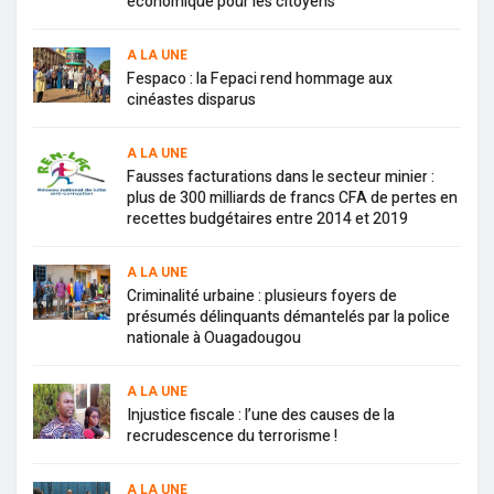
économique pour les citoyens
A LA UNE
Fespaco : la Fepaci rend hommage aux
cinéastes disparus
A LA UNE
Fausses facturations dans le secteur minier :
plus de 300 milliards de francs CFA de pertes en
recettes budgétaires entre 2014 et 2019
A LA UNE
Criminalité urbaine : plusieurs foyers de
présumés délinquants démantelés par la police
nationale à Ouagadougou
A LA UNE
Injustice fiscale : l’une des causes de la
recrudescence du terrorisme !
A LA UNE