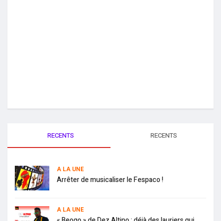
RECENTS
RECENTS
A LA UNE
Arrêter de musicaliser le Fespaco !
A LA UNE
« Beogo » de Dez Altino : déjà des lauriers qui