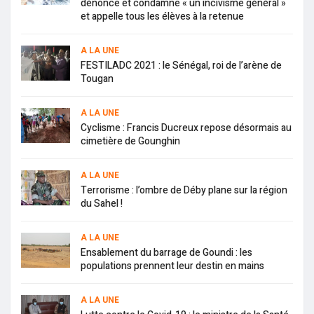
dénonce et condamne « un incivisme général »
et appelle tous les élèves à la retenue
A LA UNE
FESTILADC 2021 : le Sénégal, roi de l’arène de
Tougan
A LA UNE
Cyclisme : Francis Ducreux repose désormais au
cimetière de Gounghin
A LA UNE
Terrorisme : l’ombre de Déby plane sur la région
du Sahel !
A LA UNE
Ensablement du barrage de Goundi : les
populations prennent leur destin en mains
A LA UNE