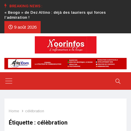
BREAKING NEWS :
Crise au CDP : l’authentification de la lettre du président
d’honneur toujours attendue
9 août 2026
Home
célèbration
Étiquette :
célèbration