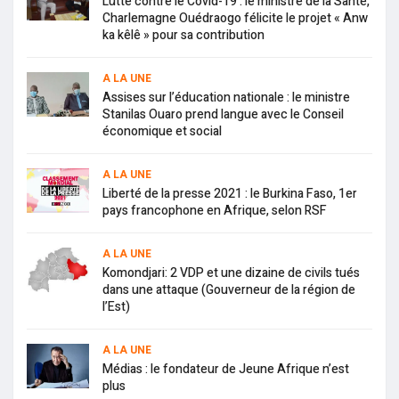
Lutte contre le Covid-19 : le ministre de la Santé,
Charlemagne Ouédraogo félicite le projet « Anw
ka kêlê » pour sa contribution
A LA UNE
Assises sur l’éducation nationale : le ministre
Stanilas Ouaro prend langue avec le Conseil
économique et social
A LA UNE
Liberté de la presse 2021 : le Burkina Faso, 1er
pays francophone en Afrique, selon RSF
A LA UNE
Komondjari: 2 VDP et une dizaine de civils tués
dans une attaque (Gouverneur de la région de
l’Est)
A LA UNE
Médias : le fondateur de Jeune Afrique n’est
plus