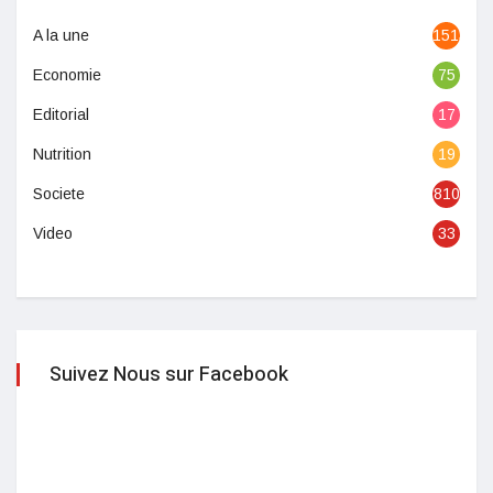
A la une
1513
Economie
75
Editorial
17
Nutrition
19
Societe
810
Video
33
Suivez Nous sur Facebook