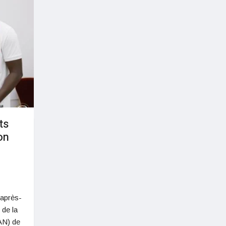
ts
on
 après-
 de la
AN) de