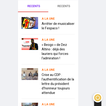
RECENTS
RECENTS
A LA UNE
Arrêter de musicaliser
le Fespaco !
A LA UNE
« Beogo » de Dez
Altino : déjà des
lauriers qui forces
l’admiration !
A LA UNE
Crise au CDP :
l’authentification de la
lettre du président
d’honneur toujours
attendue
A LA UNE