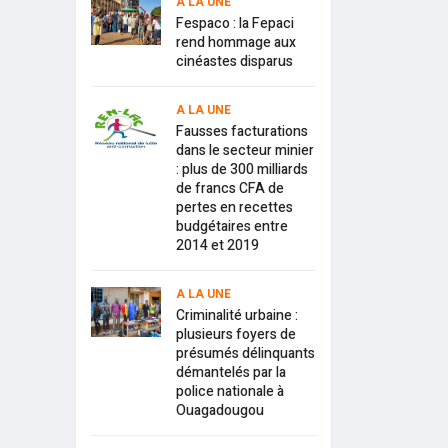
A LA UNE
Fespaco : la Fepaci
rend hommage aux
cinéastes disparus
A LA UNE
Fausses facturations
dans le secteur minier
: plus de 300 milliards
de francs CFA de
pertes en recettes
budgétaires entre
2014 et 2019
A LA UNE
Criminalité urbaine :
plusieurs foyers de
présumés délinquants
démantelés par la
police nationale à
Ouagadougou