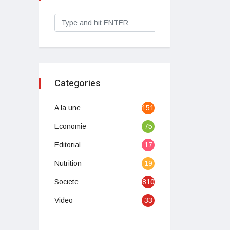
Categories
A la une
1513
Economie
75
Editorial
17
Nutrition
19
Societe
810
Video
33