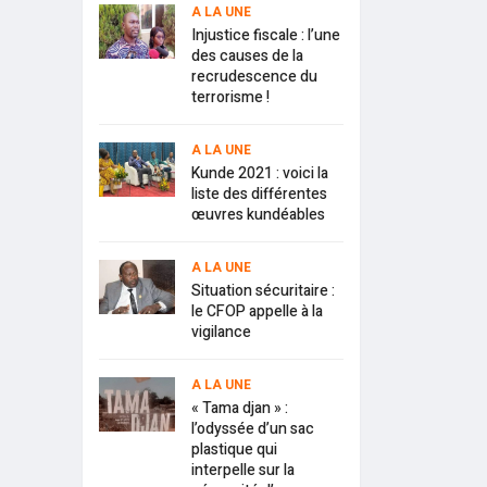
A LA UNE
Injustice fiscale : l’une
des causes de la
recrudescence du
terrorisme !
A LA UNE
Kunde 2021 : voici la
liste des différentes
œuvres kundéables
A LA UNE
Situation sécuritaire :
le CFOP appelle à la
vigilance
A LA UNE
« Tama djan » :
l’odyssée d’un sac
plastique qui
interpelle sur la