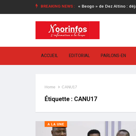
BREAKING NEWS :
« Beogo » de Dez Altino : déjà
ACCUEIL
EDITORIAL
PARLONS-EN
Home
CANU17
Étiquette :
CANU17
A LA UNE