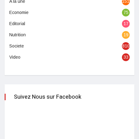
A la une
1513
Economie
75
Editorial
17
Nutrition
19
Societe
810
Video
33
Suivez Nous sur Facebook