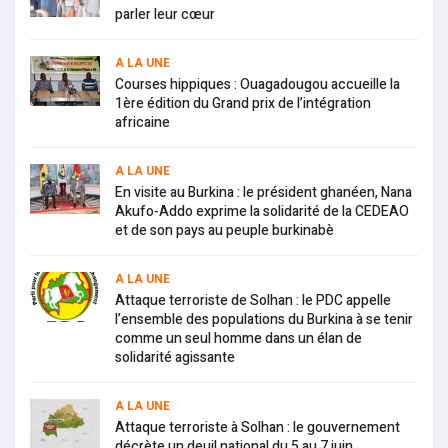
parler leur cœur
A LA UNE
Courses hippiques : Ouagadougou accueille la
1ère édition du Grand prix de l’intégration
africaine
A LA UNE
En visite au Burkina : le président ghanéen, Nana
Akufo-Addo exprime la solidarité de la CEDEAO
et de son pays au peuple burkinabè
A LA UNE
Attaque terroriste de Solhan : le PDC appelle
l’ensemble des populations du Burkina à se tenir
comme un seul homme dans un élan de
solidarité agissante
A LA UNE
Attaque terroriste à Solhan : le gouvernement
décrète un deuil national du 5 au 7 juin