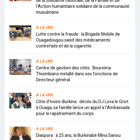
de la Solidarité nationale, de la Famille et de
l’Action humanitaire solidaire de la communauté
musulmane
A LA UNE
Lutte contre la fraude : la Brigade Mobile de
Ouagadougou saisit des médicaments
contrefaits et de la cigarette
A LA UNE
Centre de gestion des cités : Boureima
Thiombiano installé dans ses fonctions de
Directeur général
A LA UNE
Côte d’Ivoire-Burkina : décès du DJ Lova le Griot
à Ouaga, sa famille lance un appel à l’Ambassade
pour le rapatriement du corps
A LA UNE
Diaspora : à 25 ans, la Burkinabè Mina Sanou