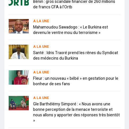
Bénin : gros scandale financier de 260 millions
de francs CFA à l’Ortb
A LA UNE
Mahamoudou Sawadogo : « Le Burkina est
devenu le ventre mou du terrorisme »
A LA UNE
Santé : Idris Traoré prend les rênes du Syndicat
des médecins du Burkina
A LA UNE
Fleur : un nouveau « bébé » en gestation pour le
bonheur de ses fans
A LA UNE
Gle Barthélémy Simporé : « Nous avons une
bonne perception de la menace terroriste et
nous allons y apporter des réponses très bientôt
»