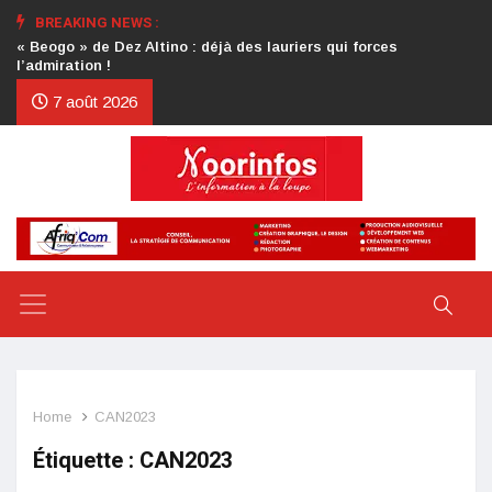
BREAKING NEWS :
Crise au CDP : l’authentification de la lettre du président
d’honneur toujours attendue
7 août 2026
Home
CAN2023
Étiquette :
CAN2023