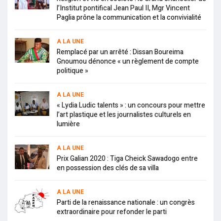
l’Institut pontifical Jean Paul II, Mgr Vincent
Paglia prône la communication et la convivialité
A LA UNE
Remplacé par un arrêté : Dissan Boureima
Gnoumou dénonce « un règlement de compte
politique »
A LA UNE
« Lydia Ludic talents » : un concours pour mettre
l’art plastique et les journalistes culturels en
lumière
A LA UNE
Prix Galian 2020 : Tiga Cheick Sawadogo entre
en possession des clés de sa villa
A LA UNE
Parti de la renaissance nationale : un congrès
extraordinaire pour refonder le parti