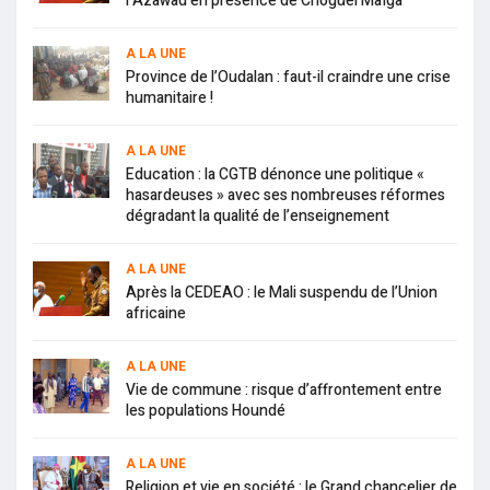
l’Azawad en présence de Choguel Maïga
A LA UNE
Province de l’Oudalan : faut-il craindre une crise
humanitaire !
A LA UNE
Education : la CGTB dénonce une politique «
hasardeuses » avec ses nombreuses réformes
dégradant la qualité de l’enseignement
A LA UNE
Après la CEDEAO : le Mali suspendu de l’Union
africaine
A LA UNE
Vie de commune : risque d’affrontement entre
les populations Houndé
A LA UNE
Religion et vie en société : le Grand chancelier de