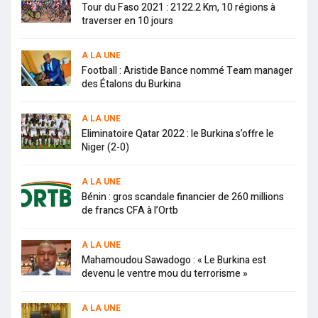
Tour du Faso 2021 : 2122.2 Km, 10 régions à
traverser en 10 jours
A LA UNE
Football : Aristide Bance nommé Team manager
des Étalons du Burkina
A LA UNE
Eliminatoire Qatar 2022 : le Burkina s’offre le
Niger (2-0)
A LA UNE
Bénin : gros scandale financier de 260 millions
de francs CFA à l’Ortb
A LA UNE
Mahamoudou Sawadogo : « Le Burkina est
devenu le ventre mou du terrorisme »
A LA UNE