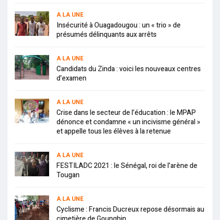
A LA UNE
Insécurité à Ouagadougou : un « trio » de
présumés délinquants aux arrêts
A LA UNE
Candidats du Zinda : voici les nouveaux centres
d’examen
A LA UNE
Crise dans le secteur de l’éducation : le MPAP
dénonce et condamne « un incivisme général »
et appelle tous les élèves à la retenue
A LA UNE
FESTILADC 2021 : le Sénégal, roi de l’arène de
Tougan
A LA UNE
Cyclisme : Francis Ducreux repose désormais au
cimetière de Gounghin