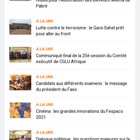
réussi pour l’Association des éleveurs Neema de
Pabré
A LA UNE
Lutte contre le terrorisme : le Garsi Sahel prêt
pour aller au front
A LA UNE
Communiqué final de la 25è session du Comité
exécutif de CGLU Afrique
A LA UNE
Candidats aux différents examens : le message
du président du Faso
A LA UNE
Cinéma : les grandes innovations du Fespaco
2021
A LA UNE
Dialogue politique : les questions majeures sur la