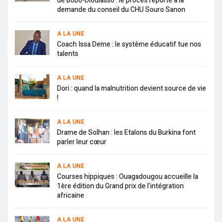
de Bobo-Dioulasso : le procès reporté à la
demande du conseil du CHU Souro Sanon
A LA UNE
Coach Issa Deme : le système éducatif tue nos
talents
A LA UNE
Dori : quand la malnutrition devient source de vie
!
A LA UNE
Drame de Solhan : les Etalons du Burkina font
parler leur cœur
A LA UNE
Courses hippiques : Ouagadougou accueille la
1ère édition du Grand prix de l’intégration
africaine
A LA UNE