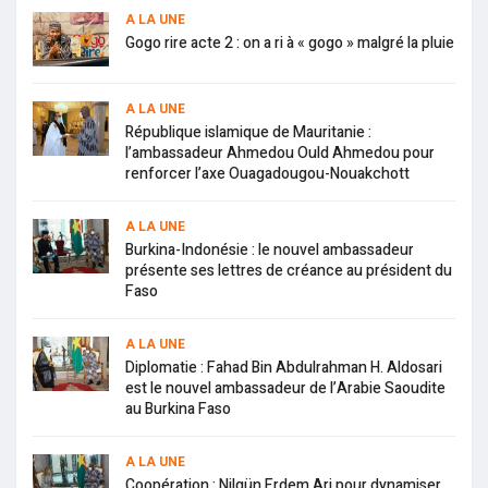
A LA UNE
Gogo rire acte 2 : on a ri à « gogo » malgré la pluie
A LA UNE
République islamique de Mauritanie :
l’ambassadeur Ahmedou Ould Ahmedou pour
renforcer l’axe Ouagadougou-Nouakchott
A LA UNE
Burkina-Indonésie : le nouvel ambassadeur
présente ses lettres de créance au président du
Faso
A LA UNE
Diplomatie : Fahad Bin Abdulrahman H. Aldosari
est le nouvel ambassadeur de l’Arabie Saoudite
au Burkina Faso
A LA UNE
Coopération : Nilgün Erdem Ari pour dynamiser