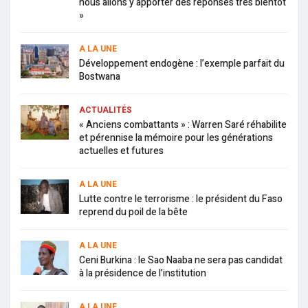
nous allons y apporter des réponses très bientôt
»
A LA UNE
Développement endogène : l’exemple parfait du
Bostwana
ACTUALITÉS
« Anciens combattants » : Warren Saré réhabilite
et pérennise la mémoire pour les générations
actuelles et futures
A LA UNE
Lutte contre le terrorisme : le président du Faso
reprend du poil de la bête
A LA UNE
Ceni Burkina : le Sao Naaba ne sera pas candidat
à la présidence de l’institution
A LA UNE