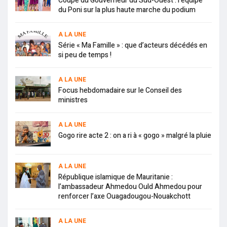
Coupe du Gouverneur du Sud-Ouest : l’équipe
du Poni sur la plus haute marche du podium
A LA UNE
Série « Ma Famille » : que d’acteurs décédés en
si peu de temps !
A LA UNE
Focus hebdomadaire sur le Conseil des
ministres
A LA UNE
Gogo rire acte 2 : on a ri à « gogo » malgré la pluie
A LA UNE
République islamique de Mauritanie :
l’ambassadeur Ahmedou Ould Ahmedou pour
renforcer l’axe Ouagadougou-Nouakchott
A LA UNE