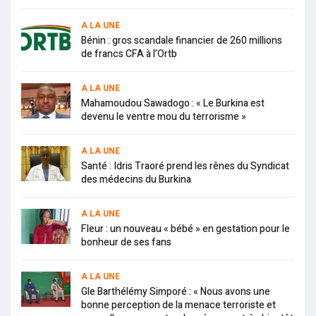
A LA UNE
Bénin : gros scandale financier de 260 millions
de francs CFA à l’Ortb
A LA UNE
Mahamoudou Sawadogo : « Le Burkina est
devenu le ventre mou du terrorisme »
A LA UNE
Santé : Idris Traoré prend les rênes du Syndicat
des médecins du Burkina
A LA UNE
Fleur : un nouveau « bébé » en gestation pour le
bonheur de ses fans
A LA UNE
Gle Barthélémy Simporé : « Nous avons une
bonne perception de la menace terroriste et