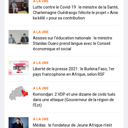
A LA UNE
Lutte contre le Covid-19 : le ministre de la Santé,
Charlemagne Ouédraogo félicite le projet « Anw
ka kêlê » pour sa contribution
A LA UNE
Assises sur l’éducation nationale : le ministre
Stanilas Ouaro prend langue avec le Conseil
économique et social
A LA UNE
Liberté de la presse 2021 : le Burkina Faso, 1er
pays francophone en Afrique, selon RSF
A LA UNE
Komondjari: 2 VDP et une dizaine de civils tués
dans une attaque (Gouverneur de la région de
l’Est)
A LA UNE
Médias : le fondateur de Jeune Afrique n’est