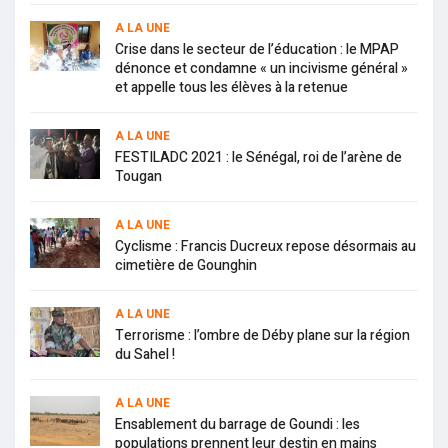
A LA UNE
Crise dans le secteur de l’éducation : le MPAP
dénonce et condamne « un incivisme général »
et appelle tous les élèves à la retenue
A LA UNE
FESTILADC 2021 : le Sénégal, roi de l’arène de
Tougan
A LA UNE
Cyclisme : Francis Ducreux repose désormais au
cimetière de Gounghin
A LA UNE
Terrorisme : l’ombre de Déby plane sur la région
du Sahel !
A LA UNE
Ensablement du barrage de Goundi : les
populations prennent leur destin en mains