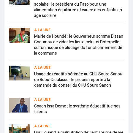
scolaire : le président du Faso pour une
alimentation équilibrée et variée des enfants en
âge scolaire
A LA UNE
Mairie de Houndé : le Gouverneur somme Dissan
Gnoumou de vider les lieux, celui-ci l’interpelle
sur un risque de blocage du fonctionnement de
la commune
A LA UNE
Usage de réactifs périmée au CHU Souro Sanou
de Bobo-Dioulasso : le procès reporté à la
demande du conseil du CHU Souro Sanon
A LA UNE
Coach Issa Deme : le système éducatif tue nos
talents
A LA UNE
Dori : quand la malnutrition devient source de vie