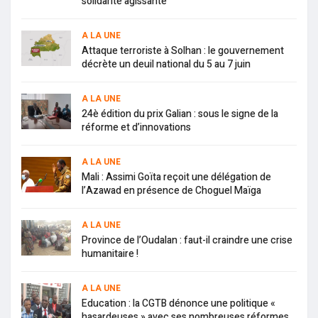
solidarité agissante
A LA UNE
Attaque terroriste à Solhan : le gouvernement
décrète un deuil national du 5 au 7 juin
A LA UNE
24è édition du prix Galian : sous le signe de la
réforme et d’innovations
A LA UNE
Mali : Assimi Goïta reçoit une délégation de
l’Azawad en présence de Choguel Maïga
A LA UNE
Province de l’Oudalan : faut-il craindre une crise
humanitaire !
A LA UNE
Education : la CGTB dénonce une politique «
hasardeuses » avec ses nombreuses réformes