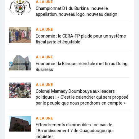
A LA UNE
Championnat D1 du Burkina : nouvelle
appellation, nouveau logo, nouveau design
A LA UNE
Economie : le CERA-FP plaide pour un système
fiscal juste et équitable
A LA UNE
Economie : la Banque mondiale met fin au Doing
Business
A LA UNE
Colonel Mamady Doumbouya aux leaders
politiques : « C’est le calendrier qui sera proposé
par le peuple que nous prendrons en compte »
A LA UNE
Effondrements d’immeubles : ce cas de
l’Arrondissement 7 de Ouagadougou qui
inquiète !