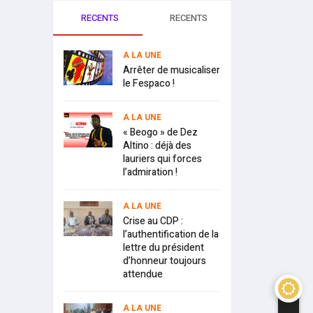
RECENTS
RECENTS
A LA UNE
Arrêter de musicaliser
le Fespaco !
A LA UNE
« Beogo » de Dez
Altino : déjà des
lauriers qui forces
l’admiration !
A LA UNE
Crise au CDP :
l’authentification de la
lettre du président
d’honneur toujours
attendue
A LA UNE