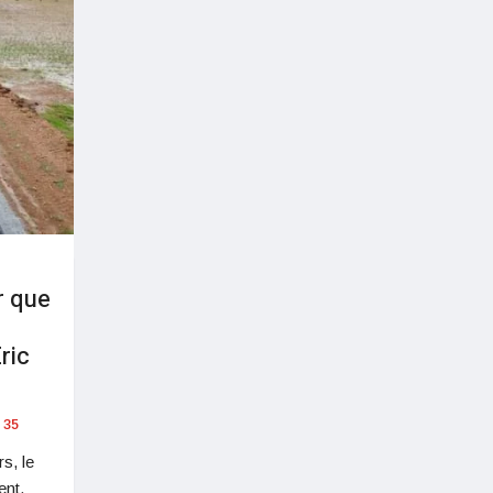
r que
ric
35
s, le
ent,