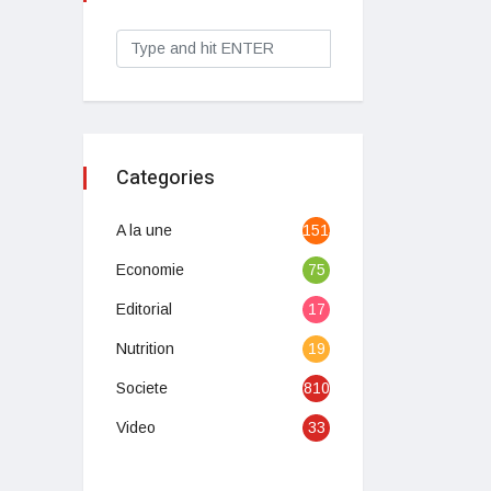
Categories
A la une
1513
Economie
75
Editorial
17
Nutrition
19
Societe
810
Video
33