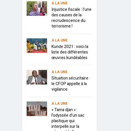
A LA UNE
Injustice fiscale : l’une
des causes de la
recrudescence du
terrorisme !
A LA UNE
Kunde 2021 : voici la
liste des différentes
œuvres kundéables
A LA UNE
Situation sécuritaire :
le CFOP appelle à la
vigilance
A LA UNE
« Tama djan » :
l’odyssée d’un sac
plastique qui
interpelle sur la