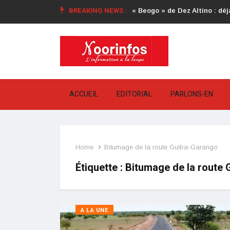
BREAKING NEWS :
« Beogo » de Dez Altino : déjà
ACCUEIL
EDITORIAL
PARLONS-EN
Home
Bitumage de la route Guiba-Garango
Étiquette :
Bitumage de la route
A LA UNE