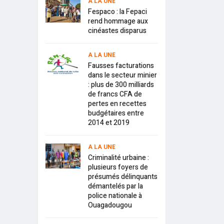
A LA UNE
Fespaco : la Fepaci
rend hommage aux
cinéastes disparus
A LA UNE
Fausses facturations
dans le secteur minier
: plus de 300 milliards
de francs CFA de
pertes en recettes
budgétaires entre
2014 et 2019
A LA UNE
Criminalité urbaine :
plusieurs foyers de
présumés délinquants
démantelés par la
police nationale à
Ouagadougou