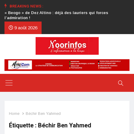
BREAKING NEWS :
Crise au CDP : l’authentification de la lettre du président
d’honneur toujours attendue
9 août 2026
Home
Béchir Ben Yahmed
Étiquette :
Béchir Ben Yahmed