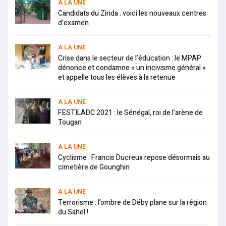
A LA UNE
Candidats du Zinda : voici les nouveaux centres
d’examen
A LA UNE
Crise dans le secteur de l’éducation : le MPAP
dénonce et condamne « un incivisme général »
et appelle tous les élèves à la retenue
A LA UNE
FESTILADC 2021 : le Sénégal, roi de l’arène de
Tougan
A LA UNE
Cyclisme : Francis Ducreux repose désormais au
cimetière de Gounghin
A LA UNE
Terrorisme : l’ombre de Déby plane sur la région
du Sahel !