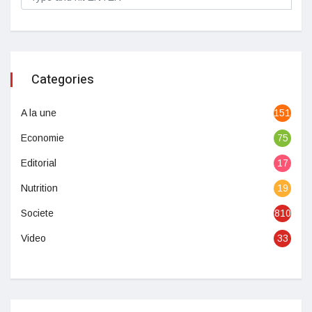
Categories
A la une
1513
Economie
75
Editorial
17
Nutrition
19
Societe
810
Video
33