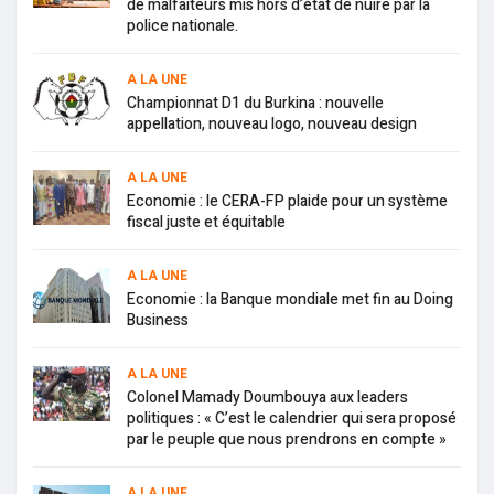
de malfaiteurs mis hors d’état de nuire par la
police nationale.
A LA UNE
Championnat D1 du Burkina : nouvelle
appellation, nouveau logo, nouveau design
A LA UNE
Economie : le CERA-FP plaide pour un système
fiscal juste et équitable
A LA UNE
Economie : la Banque mondiale met fin au Doing
Business
A LA UNE
Colonel Mamady Doumbouya aux leaders
politiques : « C’est le calendrier qui sera proposé
par le peuple que nous prendrons en compte »
A LA UNE