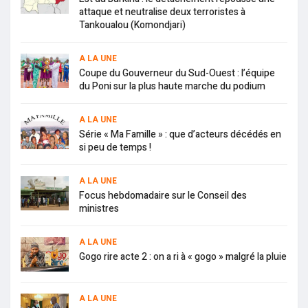
attaque et neutralise deux terroristes à
Tankoualou (Komondjari)
A LA UNE
Coupe du Gouverneur du Sud-Ouest : l’équipe
du Poni sur la plus haute marche du podium
A LA UNE
Série « Ma Famille » : que d’acteurs décédés en
si peu de temps !
A LA UNE
Focus hebdomadaire sur le Conseil des
ministres
A LA UNE
Gogo rire acte 2 : on a ri à « gogo » malgré la pluie
A LA UNE