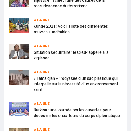
Injustice fiscale : l’une des causes de la
recrudescence du terrorisme !
A LA UNE
Kunde 2021 : voici la liste des différentes
œuvres kundéables
A LA UNE
Situation sécuritaire : le CFOP appelle à la
vigilance
A LA UNE
« Tama djan » : l’odyssée d’un sac plastique qui
interpelle sur la nécessité d’un environnement
saint
A LA UNE
Burkina : une journée portes ouvertes pour
découvrir les chauffeurs du corps diplomatique
A LA UNE