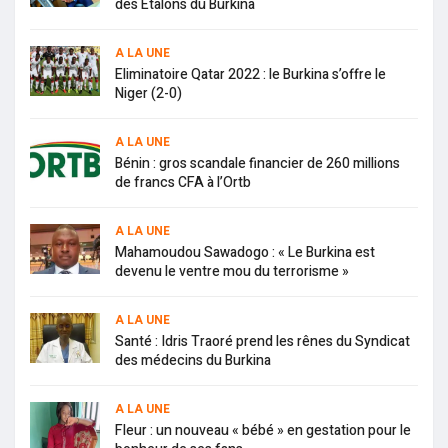
des Étalons du Burkina
A LA UNE
Eliminatoire Qatar 2022 : le Burkina s’offre le
Niger (2-0)
A LA UNE
Bénin : gros scandale financier de 260 millions
de francs CFA à l’Ortb
A LA UNE
Mahamoudou Sawadogo : « Le Burkina est
devenu le ventre mou du terrorisme »
A LA UNE
Santé : Idris Traoré prend les rênes du Syndicat
des médecins du Burkina
A LA UNE
Fleur : un nouveau « bébé » en gestation pour le