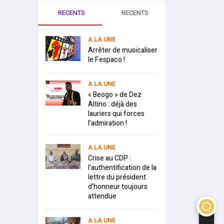
RECENTS
RECENTS
A LA UNE
Arrêter de musicaliser
le Fespaco !
A LA UNE
« Beogo » de Dez
Altino : déjà des
lauriers qui forces
l’admiration !
A LA UNE
Crise au CDP :
l’authentification de la
lettre du président
d’honneur toujours
attendue
A LA UNE