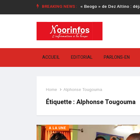
BREAKING NEWS :
« Beogo » de Dez Altino : déjà
ACCUEIL
EDITORIAL
PARLONS-EN
Home
Alphonse Tougouma
Étiquette :
Alphonse Tougouma
A LA UNE