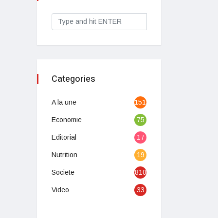
Categories
A la une
1513
Economie
75
Editorial
17
Nutrition
19
Societe
810
Video
33