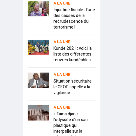
A LA UNE
Injustice fiscale : l’une
des causes de la
recrudescence du
terrorisme !
A LA UNE
Kunde 2021 : voici la
liste des différentes
œuvres kundéables
A LA UNE
Situation sécuritaire :
le CFOP appelle à la
vigilance
A LA UNE
« Tama djan » :
l’odyssée d’un sac
plastique qui
interpelle sur la