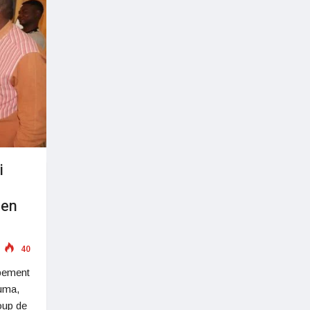
i
 en
40
ppement
ouma,
oup de