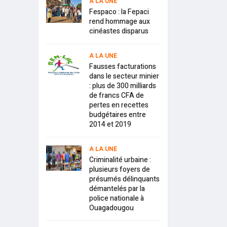
A LA UNE
Fespaco : la Fepaci
rend hommage aux
cinéastes disparus
A LA UNE
Fausses facturations
dans le secteur minier
: plus de 300 milliards
de francs CFA de
pertes en recettes
budgétaires entre
2014 et 2019
A LA UNE
Criminalité urbaine :
plusieurs foyers de
présumés délinquants
démantelés par la
police nationale à
Ouagadougou